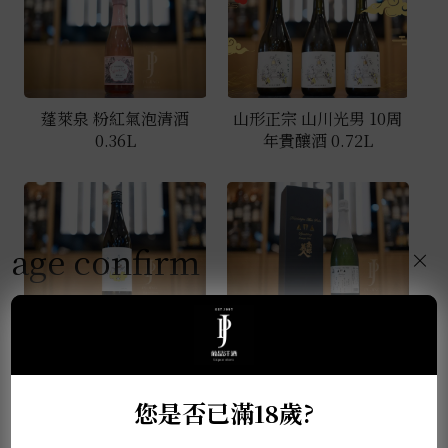
蓬萊泉 粉紅氣泡清酒
山形正宗 山川光男 10周
0.36L
年貴釀酒 0.72L
age confirm
×
山形正宗 山川光男 2025
南部美人 AWA氣泡酒
秋
0.72L
您是否已滿18歲?