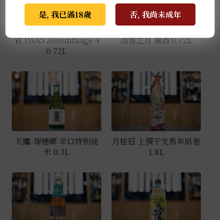
是, 我已滿18歲
否, 我尚未成年
岩 IWA5 Assemblage 4
雨後之月 濁酒 0.72L
0.72L
天鷹-瑞穗鄉 辛口特別純
月桂冠 上撰干支馬年紙卷
米 0.3L
1.8L