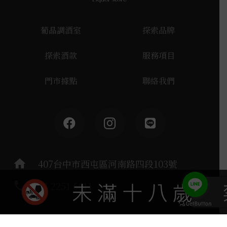
葡晶調酒室
探索品牌
探索酒款
服務項目
門市據點
聯絡我們
home
407台中市西屯區河南路四段103號
phone
04 2251 6611