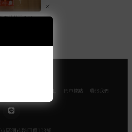
×
岡白草莓酒 0.7L
品牌
探索酒款
服務項目
門市據點
聯絡我們
西屯區河南路四段103號