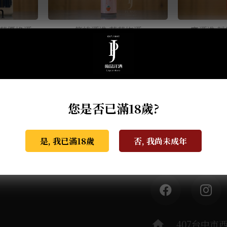
m
 草莓優格酒
篠崎酒造 草莓梅酒
寶酒造 靜
您是否已滿18歲?
是, 我已滿18歲
否, 我尚未成年
葡晶調酒室
探索
home
407台中市