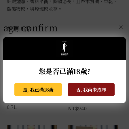
細緻煙燻、香料平衡，餘韻悠長，且帶木質調、果乾、
微礦物感，與煙燻感並存。
age confirm
×
推薦商品
您是否已滿18歲?
是, 我已滿18歲
否, 我尚未成年
麥卡倫THE RED
格蘭蓋瑞典藏特級單一
COLLECTION 50年
麥芽威士忌 0.7L
0.7L
NT$
940