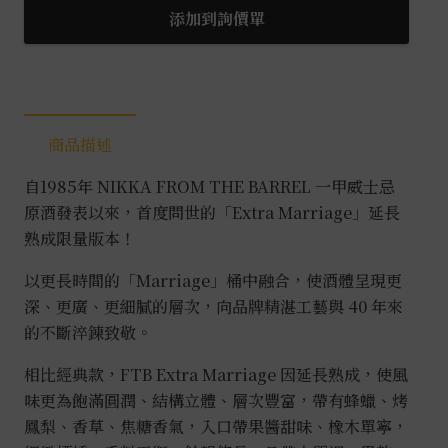
忌
添加到詢價單
原
酒
限
量
商品描述
雙
入
自1985年 NIKKA FROM THE BARREL 一甲威士忌
組
原酒發表以來，首度問世的「Extra Marriage」延長
數
熟成限量版本！
量
以更長時間的「Marriage」桶中融合，使酒體呈現更
深、更廣、更細膩的層次，向品牌精湛工藝與 40 年來
的不斷淬鍊致敬。
相比經典款，FTB Extra Marriage 因延長熟成，使風
味更為飽滿圓潤、結構立體、層次豐富，帶有蜂蠟、烤
鳳梨、香草、焦糖香氣，入口帶果醬甜味、橡木單寧，