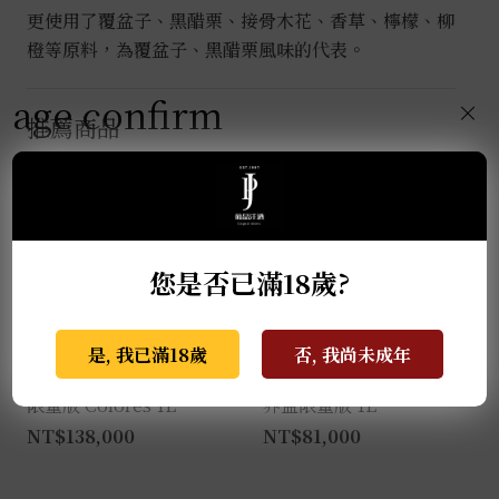
更使用了覆盆子、黑醋栗、接骨木花、香草、檸檬、柳
橙等原料，為覆盆子、黑醋栗風味的代表。
age confirm
×
推薦商品
您是否已滿18歲?
是, 我已滿18歲
否, 我尚未成年
克斯阿蘇爾-2022亡靈節
克斯阿蘇爾-冠軍榮耀 世
限量版 Colores 1L
界盃限量版 1L
NT$
138,000
NT$
81,000