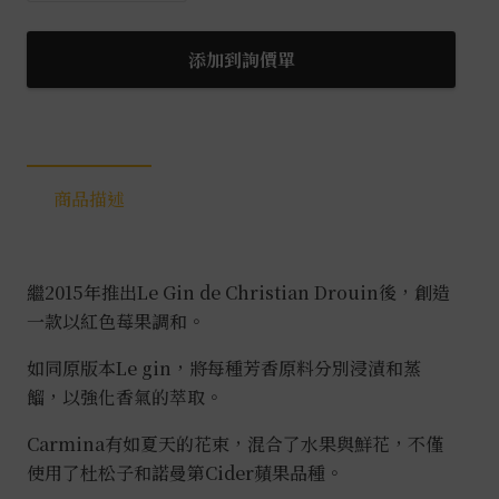
諾
曼
添加到詢價單
地
蘋
果
風
商品描述
味
琴
酒
0.7L
繼2015年推出Le Gin de Christian Drouin後，創造
數
一款以紅色莓果調和。
量
如同原版本Le gin，將每種芳香原料分別浸漬和蒸
餾，以強化香氣的萃取。
Carmina有如夏天的花束，混合了水果與鮮花，不僅
使用了杜松子和諾曼第Cider蘋果品種。