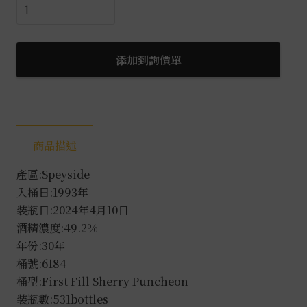
GM
高
登
麥
添加到詢價單
克
菲
爾
林
商品描述
可
伍
產區:Speyside
德
入桶日:1993年
1993-
装瓶日:2024年4月10日
2024
酒精濃度:49.2%
0.7L
年份:30年
數
桶號:6184
量
桶型:First Fill Sherry Puncheon
装瓶數:531bottles