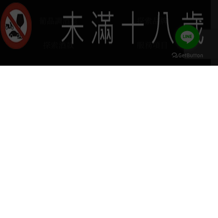
葡晶調酒室
探索品牌
探索酒款
服務項目
門市據點
聯絡我們
keyboard_arrow_up
home
407台中市西屯區河南路四段103號
phone
04 2251 6611