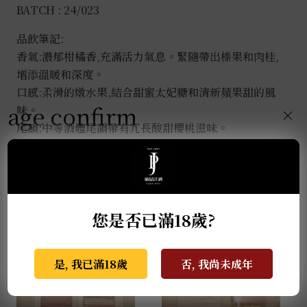
BATCH : 24/023
品飲筆記:
香氣:濃郁柑橘香,充滿活力氣息。緊隨帶出榛果和肉桂,
增添溫暖和深度。
口感:柔滑的燉水果,結合甜蜜太妃糖和清新蘋果甜的風
age confirm
味。
×
尾韻:中等酒體尾韻帶有冗長酸甜櫻桃滋味。
推薦商品
您是否已滿18歲?
是, 我已滿18歲
否, 我尚未成年