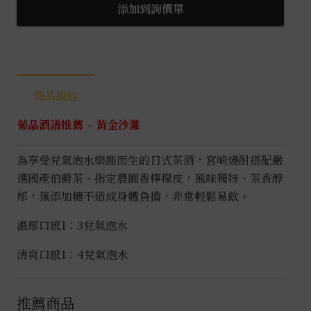
爵
添加到詢價單
茶
酒
0.72L
數
商品描述
量
葡晶酒譜推薦 – 黃金沙灘
為享受兌氣泡水樂趣而生的日式茶酒，宮崎燒酎搭配嚴
選國產伯爵茶、指定農園香檸檬皮，風味獨特、茶香醇
郁，無添加糖不造成身體負擔，非常輕鬆易飲。
濃郁口感1：3兌氣泡水
清爽口感1：4兌氣泡水
推薦商品