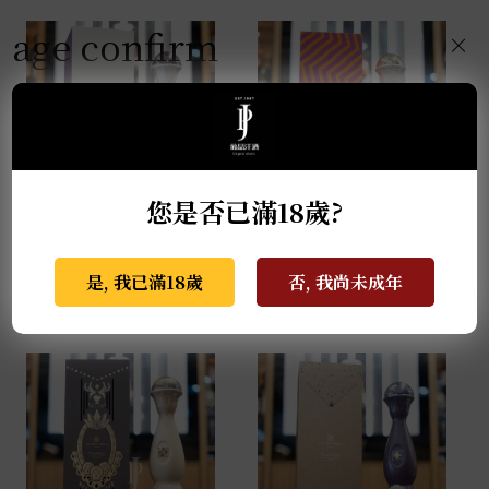
age confirm
×
您是否已滿18歲?
克斯阿蘇爾-2022亡靈節
克斯阿蘇爾-冠軍榮耀 世
限量版 Colores 1L
界盃限量版 1L
是, 我已滿18歲
否, 我尚未成年
NT$
138,000
NT$
81,000