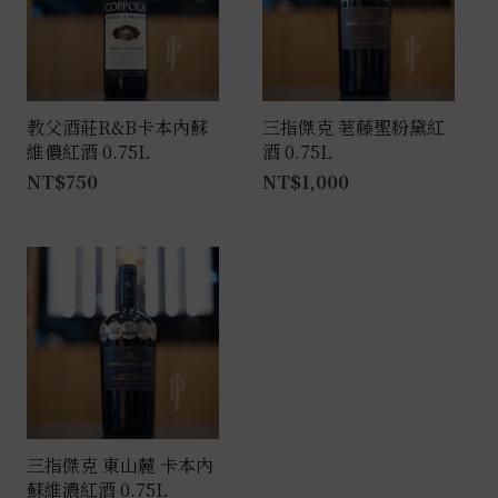
教父酒莊R&B卡本內蘇
三指傑克 荖藤聖粉黛紅
維儂紅酒 0.75L
酒 0.75L
NT$
750
NT$
1,000
三指傑克 東山麓 卡本內
蘇維濃紅酒 0.75L