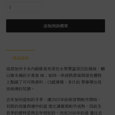
BV
美
麗
莊
添加到詢價單
園
加
州
經
商品描述
典
卡
這款加州卡本內蘇維翁有深色水果豐富深沉的風味，輔
本
以橡木桶的辛香氣 味；如同一串成熟黑莓與深色櫻桃
內
上點綴了可可與香料；口感滑順、多汁的 單寧帶出長
0.75L
而絲滑的尾韻。
數
量
去年加州溫和的冬季，讓2015年的萌芽期較早開始，
有限的雨量與適中的溫 度也讓葡萄較早成熟，因此生
長季的歷時是與去年相近的，然而2016年的產 量比去