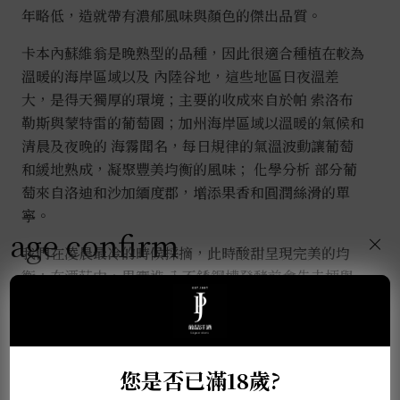
年略低，造就帶有濃郁風味與顏色的傑出品質。
卡本內蘇維翁是晚熟型的品種，因此很適合種植在較為
溫暖的海岸區域以及 內陸谷地，這些地區日夜溫差
大，是得天獨厚的環境；主要的收成來自於帕 索洛布
勒斯與蒙特雷的葡萄園；加州海岸區域以溫暖的氣候和
清晨及夜晚的 海霧聞名，每日規律的氣溫波動讓葡萄
和緩地熟成，凝聚豐美均衡的風味； 化學分析 部分葡
萄來自洛迪和沙加緬度郡，增添果香和圓潤絲滑的單
寧。
age confirm
×
我們在凌晨最冷的時候採摘，此時酸甜呈現完美的均
衡；在酒莊中，果實進 入不銹鋼槽發酵前會先去梗與
破皮；為了達成最好的萃取，每日幫浦淋皮三 次；在
法國橡木桶之中熟成十個月，讓香氣與風味更有層次，
以及增添架
您是否已滿18歲?