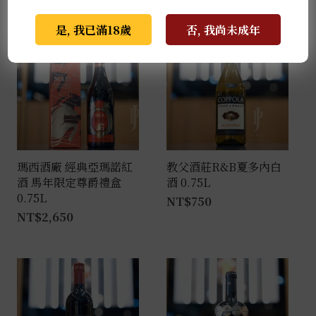
推薦商品
是, 我已滿18歲
否, 我尚未成年
瑪西酒廠 經典亞瑪諾紅
教父酒莊R&B夏多內白
酒 馬年限定尊爵禮盒
酒 0.75L
0.75L
NT$
750
NT$
2,650