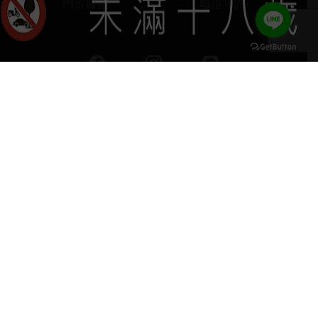
門市據點
聯絡我們
keyboard_arrow_up
home
407台中市西屯區河南路四段103號
phone
04 2251 6611
營運負責：葡晶洋酒 / 網站設計 Ⓒ Copyright 2024,