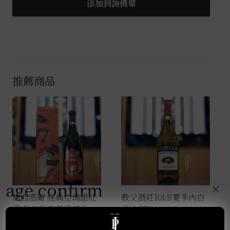
Romanee
添加到詢價單
0.72L
數
量
推薦商品
age confirm
×
瑪西酒廠 經典亞瑪諾紅
教父酒莊R&B夏多內白
酒 馬年限定尊爵禮盒
酒 0.75L
0.75L
NT$
750