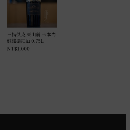
三指傑克 東山麓 卡本內
蘇維濃紅酒 0.75L
NT$
1,000