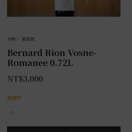
葡萄酒
Bernard Rion Vosne-
Romanee 0.72L
NT$
3,000
補貨中
Bernard
Rion
Vosne-