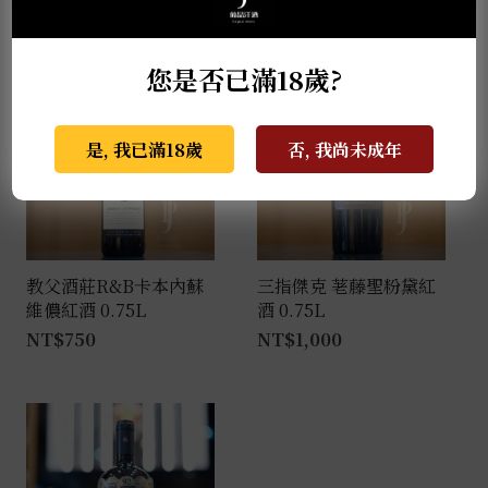
NT$
2,650
您是否已滿18歲?
是, 我已滿18歲
否, 我尚未成年
教父酒莊R&B卡本內蘇
三指傑克 荖藤聖粉黛紅
維儂紅酒 0.75L
酒 0.75L
NT$
750
NT$
1,000