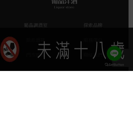
葡晶調酒室
探索品牌
探索酒款
服務項目
門市據點
聯絡我們
keyboard_arrow_up
home
407台中市西屯區河南路四段103號
phone
04 2251 6611