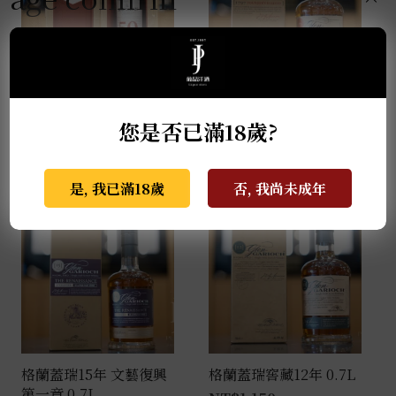
麥卡倫THE RED
格蘭蓋瑞典藏特級單一
COLLECTION 50年
麥芽威士忌 0.7L
您是否已滿18歲?
0.7L
NT$
940
是, 我已滿18歲
否, 我尚未成年
格蘭蓋瑞15年 文藝復興
格蘭蓋瑞窖藏12年 0.7L
第一章 0.7L