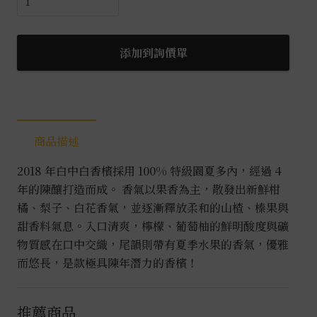
拉
夢
2018
添加到詢價單
年
份
白
中
商品描述
白
香
2018 年白中白香檳採用 100% 特級園夏多內，經過 4
檳
年的陳釀打造而成。 香氣以果香為主，散發出新鮮柑
0.75L
橘、梨子、白花香氣，並逐漸釋放柔和的山楂、榛果與
數
甜香料氣息。入口清爽，檸檬、葡萄柚的鮮明酸度與礦
量
物質感在口中交織，尾韻則帶有夏季水果的香氣，優雅
而悠長，是款極具陳年潛力的香檳！
推薦商品