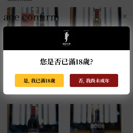
age confirm
×
您是否已滿18歲?
瑪西酒廠 經典亞瑪諾紅
教父酒莊R&B夏多內白
酒 馬年限定尊爵禮盒
酒 0.75L
0.75L
NT$
750
是, 我已滿18歲
否, 我尚未成年
NT$
2,650