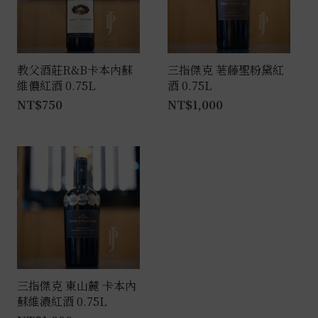
教父酒莊R&B卡本內蘇
三指傑克 荖藤聖粉黛紅
維儂紅酒 0.75L
酒 0.75L
NT$
750
NT$
1,000
三指傑克 東山麓 卡本內
蘇維濃紅酒 0.75L