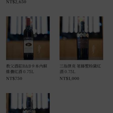
NT$
2,650
教父酒莊R&B卡本內蘇
三指傑克 荖藤聖粉黛紅
維儂紅酒 0.75L
酒 0.75L
NT$
750
NT$
1,000