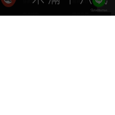
探索酒款
服務項目
門市據點
聯絡我們
keyboard_arrow_up
home
407台中市西屯區河南路四段103號
phone
04 2251 6611