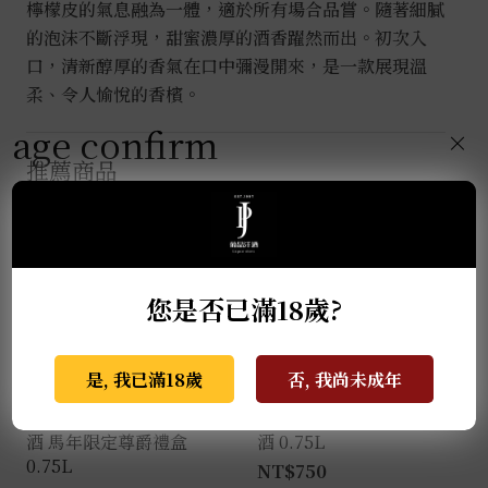
檸檬皮的氣息融為一體，適於所有場合品嘗。隨著細膩
的泡沫不斷浮現，甜蜜濃厚的酒香躍然而出。初次入
口，清新醇厚的香氣在口中彌漫開來，是一款展現溫
柔、令人愉悅的香檳。
age confirm
×
推薦商品
您是否已滿18歲?
是, 我已滿18歲
否, 我尚未成年
瑪西酒廠 經典亞瑪諾紅
教父酒莊R&B夏多內白
酒 馬年限定尊爵禮盒
酒 0.75L
0.75L
NT$
750