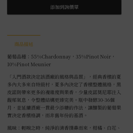
經
添加到詢價單
典
香
檳
0.75L
商品描述
數
量
葡萄品種：55%Chardonnay，35%Pinot Noir，
10%Pinot Meunier
「入門酒款決定該酒廠的風格與品質」，經典香檳的夏
多內大多來自特級村，夏多內決定了香檳整體風格，黑
皮諾則帶來更多的複雜度與果香，少量皮諾莫尼耶注入
馥郁氣息，令整體結構更臻完美。瓶中發酵30-36個
月，並延續酒廠一貫最少添糖的作法，讓釀製的葡萄果
實決定香檳格調，而非舊年份的基酒。
風味：
輕嗅之時，純淨的清香撲鼻而來，柑橘、白花、