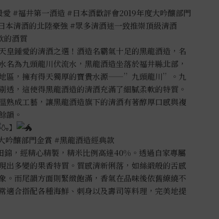
最愛
#福井第一酒造
#日本酒歡評會2019年度大吟釀部門
日本清酒的北陸豪強
#眾多清酒迷一致推崇頂級清酒
軟的酒質
天皇鍾愛的清酒之選！酒造名霸氣十足的黑龍酒造，名
水名為九頭龍川伏流水，黑龍酒造坐落於福井縣北部，
地區，擁有得天獨厚的寶貴水源——”九頭龍川”。九
剔透，這使得黑龍酒造的清酒充滿了細膩柔軟的特質。
溫熟成工藝，讓黑龍酒造旗下的清酒有著醇厚口感與複
餘韻。
】
度大吟釀部門金賞
#黑龍酒造經典款
田錦，經精心精製，精米比例高達40%。透過自家專屬
現出多變的果香特質。質感清新俐落，如絲緞般的舌感
象。而尾韻方面則緊緻飽滿，香氣在品味後依舊繚繞不
常適合搭配各種海鮮、刺身以及壽司等料理，完美地提