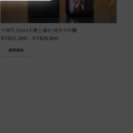
十四代 Extra大極上諸白 純米大吟釀
NT$
12,500
–
NT$
18,800
此
選擇規格
產
品
有
多
種
款
式。
可
在
產
品