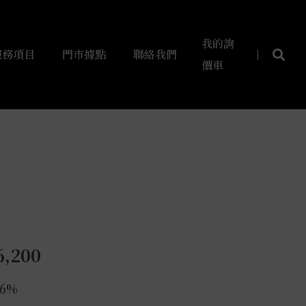
我的詢
服務項目
門市據點
聯絡我們
價車
6,200
16%