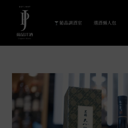
葡晶調酒室
選酒懶人包