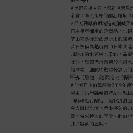
造
】
#年節送禮
#送上感謝
#天皇
金賞
#得天獨厚的釀酒環境
#
#得天獨厚的環境造就細緻柔
日本皇室御用的珍貴品，仁德
字由來是源於酒造所用的釀造
昔日被稱為越前國的日本北陸
頭龍川的水質極為柔和，晶瑩
此外，黑龍酒造還善於採用冰
雜層次，細膩中散發著悠長的
【黑龍 – 龍 限定大吟釀
#全美日本酒歡評會2019年
運用了兵庫縣產的特A地區山
的酵母進行釀造，這款清酒呈
令人難以忘懷，帶來深刻的印
散，帶來持久的享受。此酒非
升了鮮食的風味。