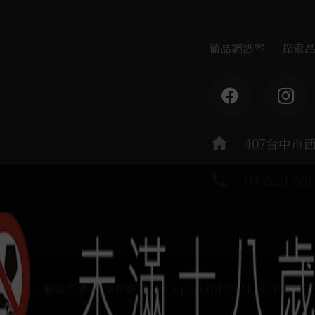
葡晶調酒室
探索
home
407台中市
phone
04 2251 661
運負責：葡晶洋酒 / 網站設計 Ⓒ Copyright 2024, SUREHIG