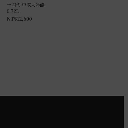
產
十四代 中取大吟釀
0.72L
品
NT$
12,600
頁
面
選
擇
選
項