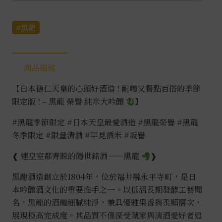
黑龍
商品描述
【日本德仁天皇的心頭好酒造 ! 耐喝又餐點百搭的季節
限定版 ! – 黑龍 榮譽 純米大吟釀
】
#黑龍季節限定
#日本天皇最愛酒造
#黑龍榮譽
#黑龍
冬季限定
#限量清酒
#罕見酒米 #坂譽
❰ 連皇室都青睞的隱世銘酒——黑龍
❱
黑龍酒造創立於1804年，位於福井縣永平寺町，是日
本吟釀酒文化的重要推手之一。以低溫長期發酵工藝聞
名，黑龍的酒體細膩純淨，兼具優雅果香與柔順層次，
展現極高完成度。其品質不僅深受藏家與清酒愛好者追