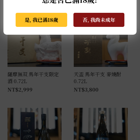
推薦商品
是, 我已滿18歲
否, 我尚未成年
薩摩無双 馬年干支限定
天盃 馬年干支 麥燒酎
酒 0.72L
0.72L
NT$
2,999
NT$
3,800