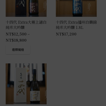
十四代 Extra大極上諸白
十四代 Extra播州白鶴錦
純米大吟釀
純米大吟釀 1.8L
NT$
12,500
–
NT$
17,200
NT$
18,800
此
選擇規格
產
品
有
多
種
款
式。
可
在