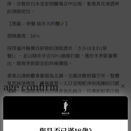
捧，亦曾於日本皇室相關場合中出現，象徵其在清酒界
的頂級地位。
【黑龍 – 榮譽 純米大吟釀
】
酒精濃度：16%
採用福井縣獨自研發的頂級酒米「さかほまれ(榮
譽)」，並以精米步合50%細緻打磨，僅於冬季限量釋
出，展現季節限定的珍稀價值。
香氣以清新麝香葡萄為主調，交織淡雅柑橘芬芳，整體
age confirm
氣息純淨俐落、毫無雜質。入口呈現乾淨而洗練的口感
×
結構，輕盈酸度與自然果香彼此融合，彷彿新鮮果汁般
明亮通透，風味層次卻依然清晰分明。酒體輕巧無負
擔，尾韻爽快乾淨，帶來極高的飲用流暢度，使人不自
覺一口接一口。
您是否已滿18歲?