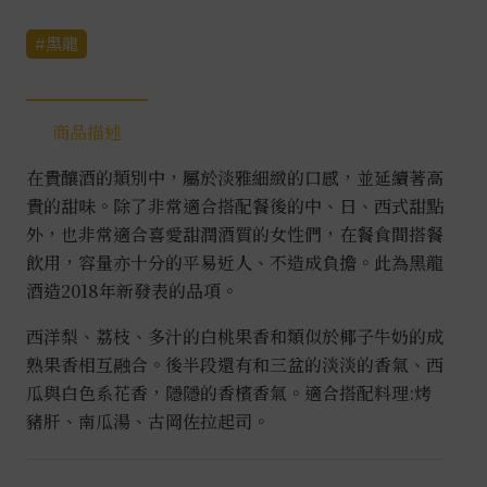
頭
龍
黑龍
貴
釀
酒
商品描述
0.72L
在貴釀酒的類別中，屬於淡雅細緻的口感，並延續著高
數
貴的甜味。除了非常適合搭配餐後的中、日、西式甜點
量
外，也非常適合喜愛甜潤酒質的女性們，在餐食間搭餐
飲用，容量亦十分的平易近人、不造成負擔。此為黑龍
酒造2018年新發表的品項。
西洋梨、荔枝、多汁的白桃果香和類似於椰子牛奶的成
熟果香相互融合。後半段還有和三盆的淡淡的香氣、西
瓜與白色系花香，隱隱的香檳香氣。適合搭配料理:烤
豬肝、南瓜湯、古岡佐拉起司。