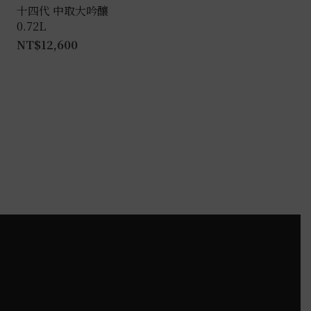
產
十四代 中取大吟釀
0.72L
品
NT$
12,600
頁
面
選
擇
選
項