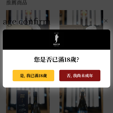
推薦商品
age confirm
×
您是否已滿18歲?
薩摩無双 馬年干支限定
天盃 馬年干支 麥燒酎
酒 0.72L
0.72L
NT$
2,999
NT$
3,800
是, 我已滿18歲
否, 我尚未成年