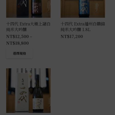
十四代 Extra大極上諸白
十四代 Extra播州白鶴錦
純米大吟釀
純米大吟釀 1.8L
NT$
12,500
–
NT$
17,200
NT$
18,800
此
選擇規格
產
品
有
多
種
款
式。
可
在