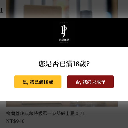
m
您是否已滿18歲?
是, 我已滿18歲
否, 我尚未成年
格蘭蓋瑞典藏特級單一麥芽威士忌 0.7L
NT$
940