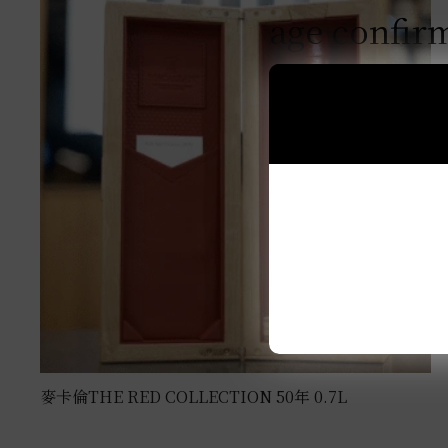
age confir
麥卡倫THE RED COLLECTION 50年 0.7L