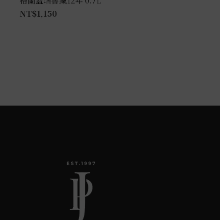
格蘭蓋瑞窖藏12年 0.7L
NT$
1,150