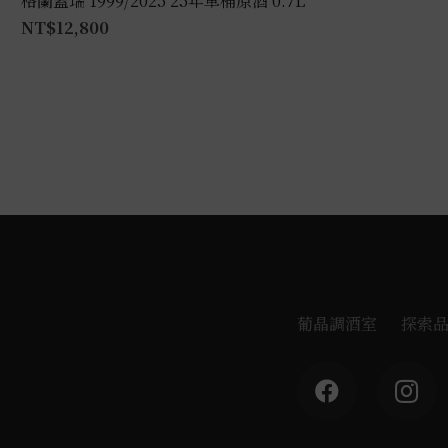
格蘭蓋瑞 1999/2025 25年單桶原酒 0.7L
NT$
12,800
葡晶調酒室
探索