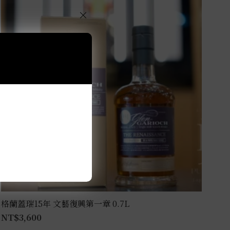
×
格蘭蓋瑞15年 文藝復興第一章 0.7L
NT$
3,600