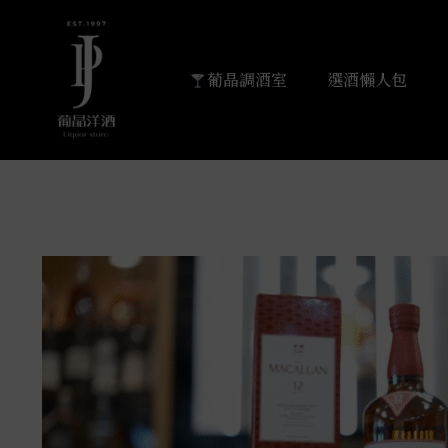
葡晶調酒室
選酒懶人包