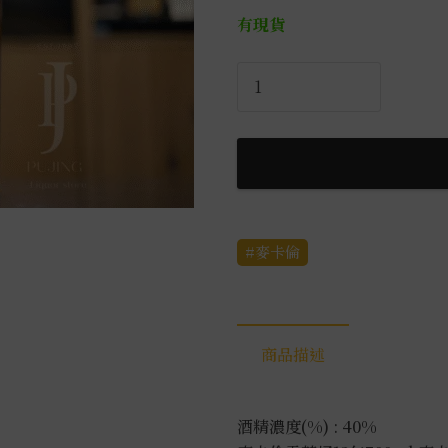
有現貨
麥
卡
倫
12
年
雪
莉
麥卡倫
桶
(2025)
0.7L
數
商品描述
量
酒精濃度(%) : 40%