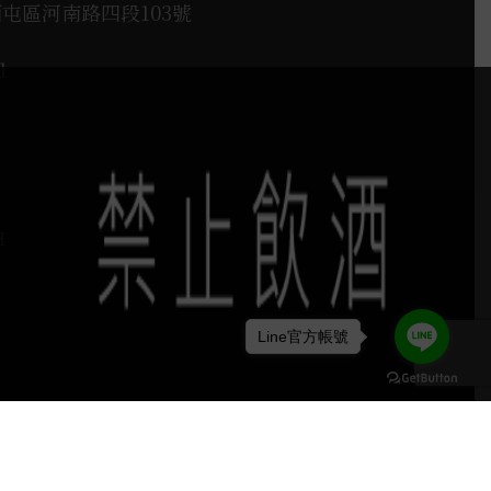
西屯區河南路四段103號
1
H
Line官方帳號
keyboard_arrow_up