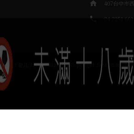
home
407台中市
phone
04 2251 661
運負責：葡晶洋酒 / 網站設計 Ⓒ Copyright 2024, SUREHIG