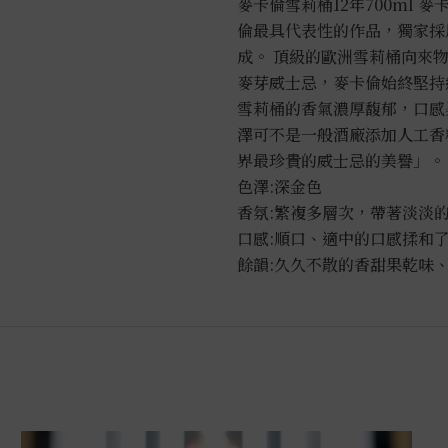
麥卡倫雪莉桶12年700ml 麥
倫最具代表性的作品，獨家採用
成。 頂級的歐洲雪莉桶向來
麥芽威士忌，麥卡倫始終堅持
雪莉桶的香氣濃厚馥郁，口感
澤可不是一般酒廠添加人工香
界最珍貴的威士忌的美譽」。
色澤:深金色
香氛:繁複多層次，帶著淡淡
口感:順口、適中的口感揉和
餘韻:久久不散的香甜果乾味