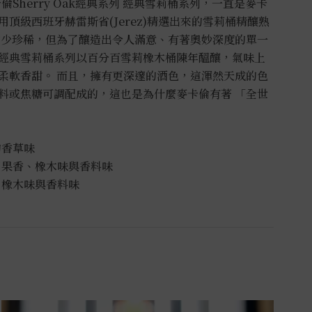
卡倫Sherry Oak經典系列 經典雪莉桶系列，一直是麥卡
頂級西班牙赫雷斯省(Jerez)精選出來的雪莉桶精釀熟
物少珍稀，但為了釀造出令人滿意、有著奧妙深度的單一
經典雪莉桶系列以百分百雪莉橡木桶陳年醞釀，氣味上
柔軟香甜。 而且，擁有更深邃的酒色，這渾然天成的色
料或焦糖可調配成的，這也是為什麼麥卡倫有著 「全世
的香草味
了果香、橡木味與香料味
、橡木味與香料味