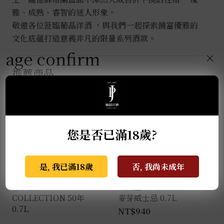
雅、成熟、睿智的迷人形象。
量
敬邀各位蒞臨葡晶洋酒 ，與我們一起探索饒富優雅的
文化底蘊打造意義非凡的限量系列酒款。
age confirm
×
推薦商品
您是否已滿18歲?
是, 我已滿18歲
否, 我尚未成年
麥卡倫THE RED
格蘭蓋瑞典藏特級單一
COLLECTION 50年
麥芽威士忌 0.7L
0.7L
NT$
940