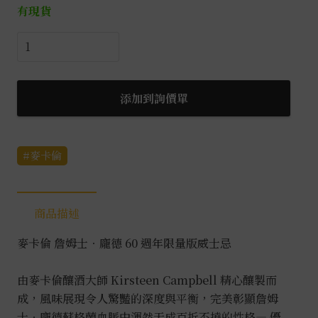
有現貨
麥
卡
倫
詹
添加到詢價單
姆
士．
龐
麥卡倫
德
60
週
商品描述
年
麥卡倫 詹姆士．龐德 60 週年限量版威士忌​
限
量
由麥卡倫釀酒大師 Kirsteen Campbell 精心釀製而
版
成，風味展現令人驚豔的深度與平衡，完美彰顯詹姆
0.7L
士．龐德蘇格蘭血脈中渾然天成百折不撓的性格— 優
數