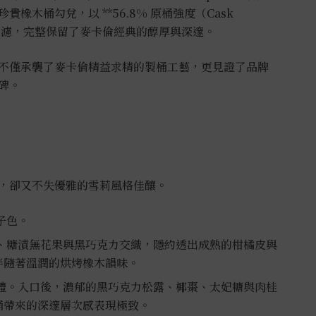
橡木桶勾兌，以 **56.8% 原桶強度（Cask
冷凝過濾，完整保留了麥卡倫經典的醇厚與深邃。
不僅承襲了麥卡倫精益求精的製桶工藝，更見證了品牌
碑。
，卻又不失優雅的雪莉風格佳釀。
子色。
、糖漬無花果與黑巧克力交織，隱約透出成熟的柑橘皮與
伴隨著溫潤的烘烤橡木韻味。
體。入口後，濃郁的黑巧克力松露、椰棗、太妃糖與肉桂
桶帶來的深邃層次感表現極致。