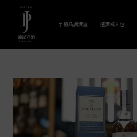
葡晶調酒室
選酒懶人包