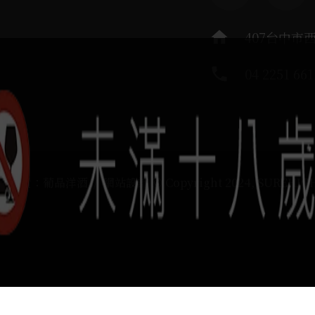
home
407台中市
phone
04 2251 661
運負責：葡晶洋酒 / 網站設計 Ⓒ Copyright 2024, SUREHIG