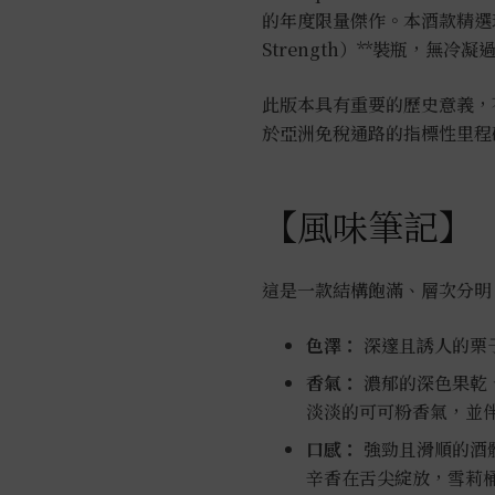
的年度限量傑作。本酒款精選珍貴
Strength）**裝瓶，無
此版本具有重要的歷史意義，
於亞洲免稅通路的指標性里程
【風味筆記】
這是一款結構飽滿、層次分明
色澤：
深邃且誘人的栗
香氣：
濃郁的深色果乾
淡淡的可可粉香氣，並
口感：
強勁且滑順的酒
辛香在舌尖綻放，雪莉