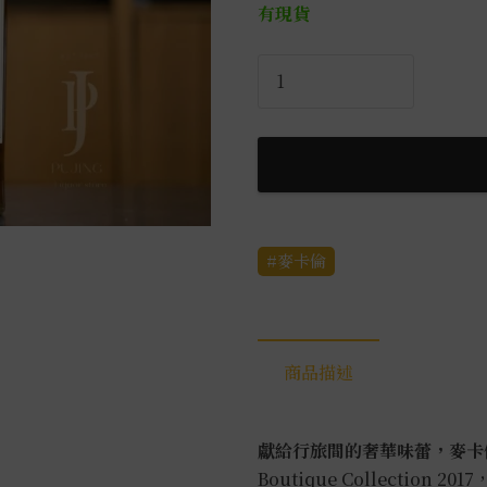
有現貨
麥
卡
倫
機
場
原
酒
麥卡倫
Boutique
Collection
2017
0.7L
商品描述
數
量
獻給行旅間的奢華味蕾，麥卡
Boutique Collectio