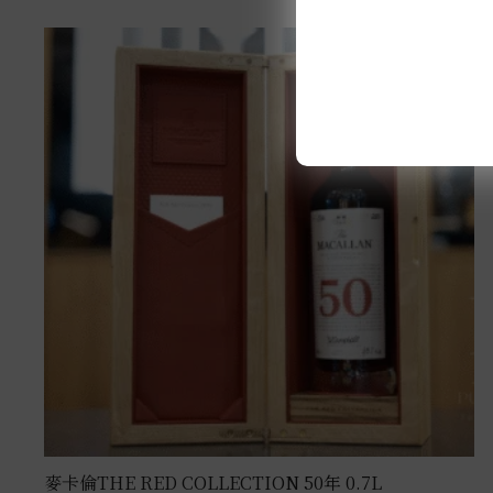
麥卡倫THE RED COLLECTION 50年 0.7L