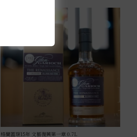
格蘭蓋瑞15年 文藝復興第一章 0.7L