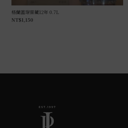
格蘭蓋瑞窖藏12年 0.7L
NT$
1,150