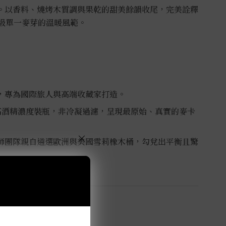
。以香料、燒烤木質調與果乾的甜美餘韻收尾，完美詮釋
）頂級單一麥芽的溫暖風範。
，專為國際旅人與高端收藏家打造。
% 高酒精濃度裝瓶，非冷凝過濾，呈現最原始、真實的麥卡
×
師團隊親自遴選歐洲與美國雪莉橡木桶，勾兌出平衡且驚