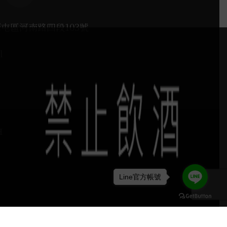
西屯區河南路四段103號
1
H
Line官方帳號
keyboard_arrow_up