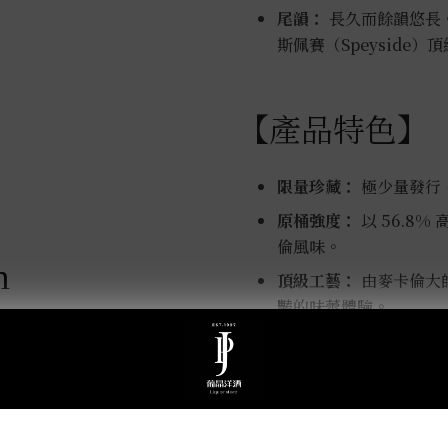
尾韻：
長久而餘韻悠長
斯佩賽（Speyside
【產品特色】
限量珍藏：
極少量發行
原桶強度：
以 56.8
倫風味。
m
頂級工藝：
由麥卡倫大
豔的味蕾體驗。