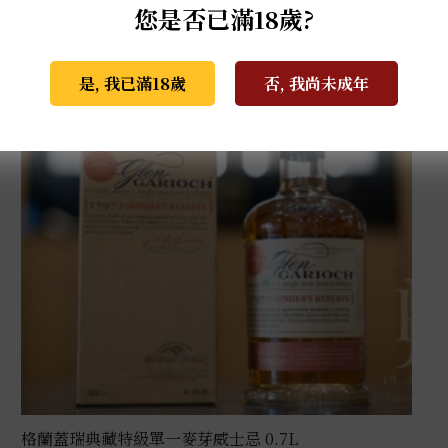
您是否已滿18歲?
是, 我已滿18歲
否, 我尚未成年
格蘭蓋瑞典藏特級單一麥芽威士忌 0.7L