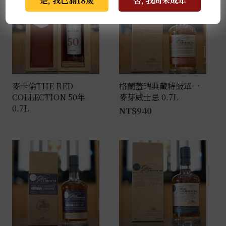
是, 我已滿18歲
否, 我尚未成年
麥卡倫THE RED
格蘭蓋瑞典藏特級單一
COLLECTION 50年
麥芽威士忌 0.7L
0.7L
NT$
940