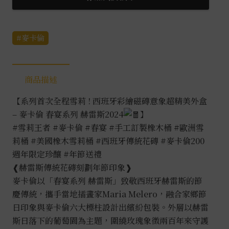
麥卡倫
商品描述
【系列首次全程雪莉 ! 西班牙彩繪磁磚意象超精美外盒
– 麥卡倫 春宴系列 赫雷斯2024
】
#雪莉王者
#麥卡倫
#春宴
#手工訂製橡木桶
#歐洲雪
莉桶
#美國橡木雪莉桶
#西班牙傳統花磚
#麥卡倫200
週年限定珍釀
#年節送禮
❰赫雷斯傳統花磚刻劃年節印象❱
麥卡倫以「春宴系列 赫雷斯」致敬西班牙赫雷斯的節
慶傳統，攜手當地插畫家Maria Melero，融合家鄉節
日印象與麥卡倫六大標柱設計出繽紛包裝。外層以赫雷
斯日落下的葡萄園為主題，圍繞玫瑰象徵兩百年來守護