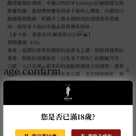
釀酒葡萄的傳統；中層以西班牙Azulejo彩繪磁磚呈現
節慶氛圍，重現傳統慶祝與麥卡倫核心價值；內層則以
飽滿葡萄點綴，彰顯手工橡木桶熟成的頂級雪莉酒風
味，展現麥卡倫的卓越品質與傳承精神。
【麥卡倫 – 春宴系列 赫雷斯2024
】
酒精濃度: 43％
香氣：溫潤的香草和濃郁奶油香為主調，搭配烤蘋果的
果香、餅乾的溫暖氣息，以及李子與杏仁的細膩芬芳。
口感：入口柔滑，甜美的奶油酥餅風味立刻展現，香草
age confirm
×
的甜味和烤棉花糖的微妙焦香交織，並伴隨柳橙乾、無
花果和一抹肉桂的辛香，口感豐富且平衡。
尾韻：甜奶油糖的細膩香甜與新鮮出爐餅乾的暖香完美
融合，讓人回味無窮。
您是否已滿18歲?
推薦商品