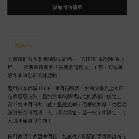
添加到詢價單
商品描述
本麒麟推出冬季期間限定新品—「KIRIN 本麒麟-香之
舞」 ，承襲麒麟獨家「長期低溫熟成」工藝，打造專
屬冬季的全新美味體驗。
選用日本珍稀 IBUKI 啤酒花釀製，柑橘清香與金木犀
花香層層交織，疊加於本麒麟標誌性的濃厚口感之上，
卻不失啤酒的爽口感！整體風味不僅華麗醇厚，更展現
細緻悠長的尾韻，入口層次豐富，是一款冬季限定、令
人回味無窮的傑作！
使用德製芳香型啤酒花，能感受到明顯的果香與清新花