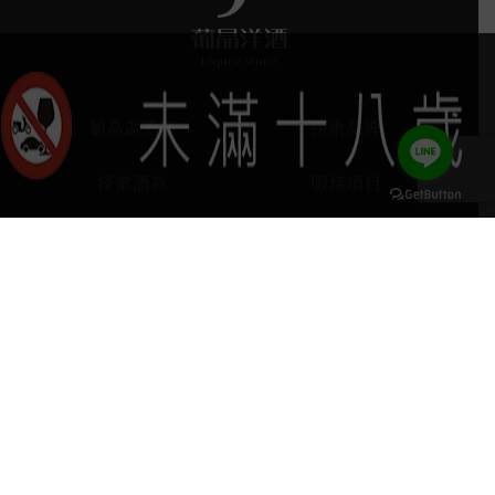
葡晶調酒室
探索品牌
探索酒款
服務項目
門市據點
聯絡我們
keyboard_arrow_up
home
407台中市西屯區河南路四段103號
phone
04 2251 6611