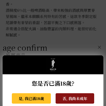
香。
酒精度6%比一般啤酒略高，帶來較強的酒感與厚實麥
芽風味。繼承本麒麟系列特有的苦感，這款冬季限定版
尾韻帶有麥芽的香甜，苦甜平衡之下口感俐落。
非常適合搭配火鍋、油脂豐富的肉類料理，能很好的化
解膩感。
age confirm
×
推薦商品
您是否已滿18歲?
是, 我已滿18歲
否, 我尚未成年