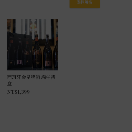
選擇規格
選
產
擇
品
選
有
項
多
種
款
式。
可
在
產
西班牙金星啤酒 端午禮
盒
品
NT$
1,399
頁
面
選
擇
選
項