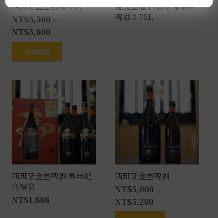
西班牙金星粉鑽啤酒
達克金龍 拉佛格桶釀黑
啤酒 0.75L
NT$
5,500
–
NT$
5,800
此
選擇規格
產
品
有
多
種
款
式。
可
在
產
西班牙金星啤酒 馬年紀
西班牙金星啤酒
念禮盒
品
NT$
5,000
–
NT$
1,888
頁
NT$
5,200
面
此