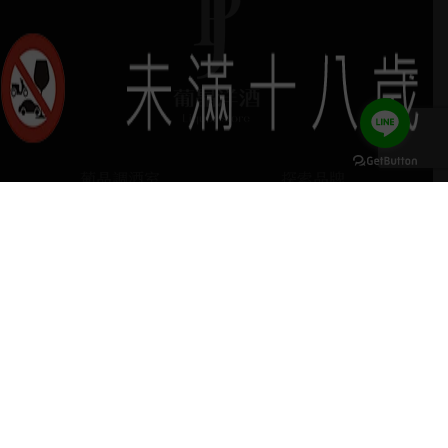
葡晶調酒室
探索品牌
keyboard_arrow_up
探索酒款
服務項目
門市據點
聯絡我們
home
407台中市西屯區河南路四段103號