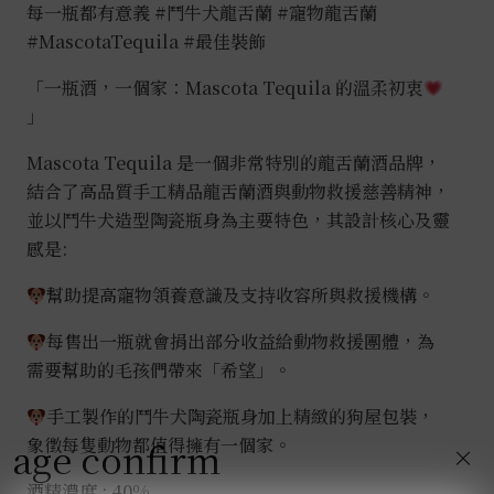
每一瓶都有意義
#鬥牛犬龍舌蘭
#寵物龍舌蘭
#MascotaTequila
#最佳裝飾
「一瓶酒，一個家：Mascota Tequila 的溫柔初衷
」
Mascota Tequila 是一個非常特別的龍舌蘭酒品牌，
結合了高品質手工精品龍舌蘭酒與動物救援慈善精神，
並以鬥牛犬造型陶瓷瓶身為主要特色，其設計核心及靈
感是:
幫助提高寵物領養意識及支持收容所與救援機構。
每售出一瓶就會捐出部分收益給動物救援團體，為
需要幫助的毛孩們帶來「希望」。
手工製作的鬥牛犬陶瓷瓶身加上精緻的狗屋包裝，
象徵每隻動物都值得擁有一個家。
age confirm
×
酒精濃度 : 40%