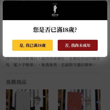
經兩次蒸餾後於美國橡木桶中熟成 9 個月，並透過獨
特微氧化處理，淬鍊出純淨而優雅的酒體。酒色呈金黃
稻草色，散發細緻木質與草本香氣，入口可感受烘烤龍
您是否已滿18歲?
舌蘭、香草與淡雅橡木風味，層次豐富、尾韻悠長而平
衡。
是, 我已滿18歲
否, 我尚未成年
Reposado鬥牛犬以「凱薩（Caesar）」之名，致敬
一戰期間服役於紅十字會的英國鬥牛犬。牠於索姆河戰
役中救援無數傷兵，最終英勇犧牲，並獲追授紐西蘭首
枚「藍十字勳章」，象徵無畏、忠誠與守護的精神。
推薦商品