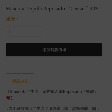
Mascota Tequila Reposado “Ceasar”40%
補貨中
鬥
牛
犬
寵
添加到詢價單
物
龍
舌
蘭
商品描述
Reposado「凱
薩」
【Mascota鬥牛犬 – 寵物龍舌蘭Reposado「凱薩」
0.75L
】
數
量
#為毛孩發聲
#鬥牛犬
#頂級龍舌蘭
#溫斯頓龍舌蘭
#