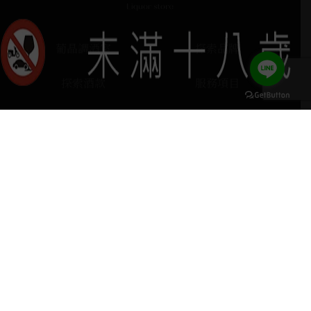
葡晶調酒室
探索品牌
探索酒款
服務項目
門市據點
聯絡我們
keyboard_arrow_up
home
407台中市西屯區河南路四段103號
phone
04 2251 6611