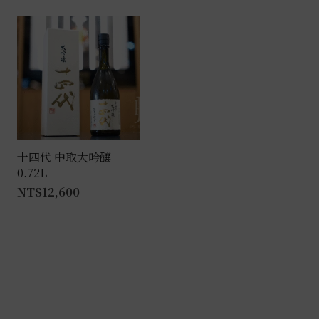
品
有
多
種
款
式。
可
在
產
十四代 中取大吟釀
0.72L
品
NT$
12,600
頁
面
選
擇
選
項