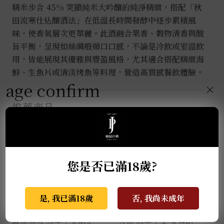
精米步合 45% 突顯純米大吟釀的純淨精緻，搭配「秋
田流寒仕込釀酒法」在低溫長時間發酵中逐步累積風
味，使香氣層次更華麗。此酒融合果香、穀物清香與酸
旨平衡，呈現如絲綢般順口口感，不論是冷飲或室溫飲
用，皆能展現其優雅與豐盈風格，尤其適合搭配精緻海
鮮、生魚片或清淡烤魚等料理，營造高質感餐飲體驗。
age confirm
×
推薦商品
您是否已滿18歲?
是, 我已滿18歲
否, 我尚未成年
薩摩無双 馬年干支限定
天盃 馬年干支 麥燒酎