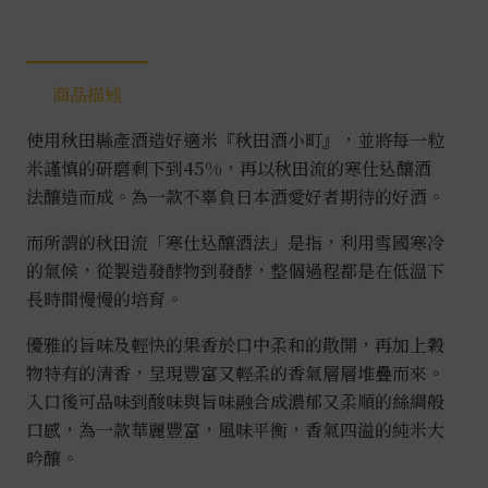
商品描述
使用秋田縣產酒造好適米『秋田酒小町』，並將每一粒
米謹慎的研磨剩下到45%，再以秋田流的寒仕込釀酒
法釀造而成。為一款不辜負日本酒愛好者期待的好酒。
而所謂的秋田流「寒仕込釀酒法」是指，利用雪國寒冷
的氣候，從製造發酵物到發酵，整個過程都是在低溫下
長時間慢慢的培育。
優雅的旨味及輕快的果香於口中柔和的散開，再加上穀
物特有的清香，呈現豐富又輕柔的香氣層層堆疊而來。
入口後可品味到酸味與旨味融合成濃郁又柔順的絲綢般
口感，為一款華麗豐富，風味平衡，香氣四溢的純米大
吟釀。