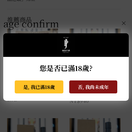
推薦商品
age confirm
×
您是否已滿18歲?
麥卡倫THE RED
格蘭蓋瑞典藏特級單一
是, 我已滿18歲
否, 我尚未成年
COLLECTION 50年
麥芽威士忌 0.7L
0.7L
NT$
940