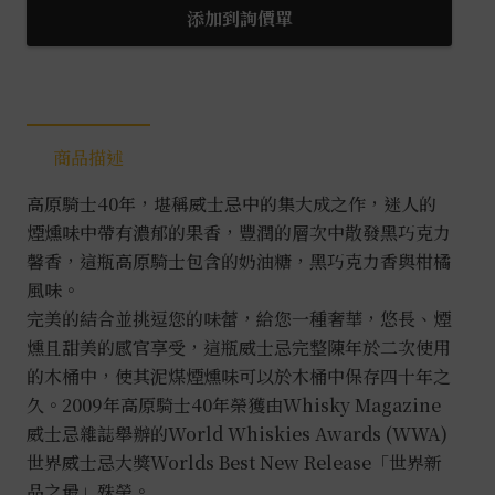
士
添加到詢價單
40
年
(舊
版)0.7L
商品描述
數
量
高原騎士40年，堪稱威士忌中的集大成之作，迷人的
煙燻味中帶有濃郁的果香，豐潤的層次中散發黑巧克力
馨香，這瓶高原騎士包含的奶油糖，黑巧克力香與柑橘
風味。
完美的結合並挑逗您的味蕾，給您一種奢華，悠長、煙
燻且甜美的感官享受，這瓶威士忌完整陳年於二次使用
的木桶中，使其泥煤煙燻味可以於木桶中保存四十年之
久。2009年高原騎士40年榮獲由Whisky Magazine
威士忌雜誌舉辦的World Whiskies Awards (WWA)
世界威士忌大獎Worlds Best New Release「世界新
品之最」殊榮。