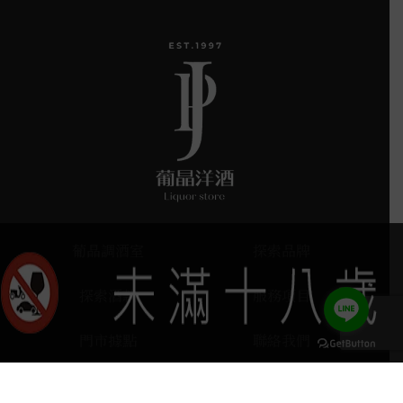
葡晶調酒室
探索品牌
探索酒款
服務項目
門市據點
聯絡我們
keyboard_arrow_up