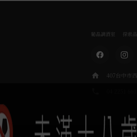
葡晶調酒室
探索
home
407台中市
phone
04 2251 661