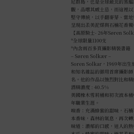
數
尼群島，也是全球最北的蒸餾
量
觀，品嚐其威士忌，而這裡以
堅守傳統，以手翻麥芽、當地
呈現出柔美泥煤與石楠花香獨
【高原騎士- 26年Søren So
*全球限量1100支
*內含兩百多頁攝影精裝書籍
– Søren Solkær –
Soren Solkar，19
和知名雜誌的御用首席攝影師
名。他的作品以強烈對比和精
酒精濃度 : 40.5%
美國橡木雪莉桶和初次波本桶中進
年職業生涯。
嗅香：充滿蜂蜜的甜味，石楠
本香味，森林的氣息，再次轉
味道：濃郁的口感，迷人的熱
木瓜，蜂蜜的甜味，極其柔和