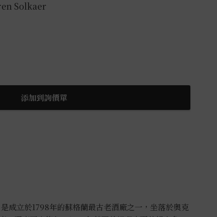
en Solkaer
添加到詢價單
ark）是成立於1798年的蘇格蘭最古老酒廠之一，坐落於奧克