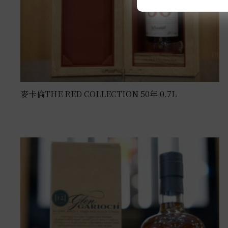
麥卡倫THE RED COLLECTION 50年 0.7L