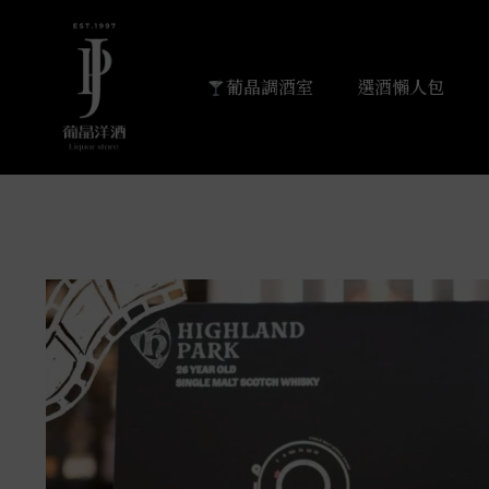
葡晶調酒室
選酒懶人包