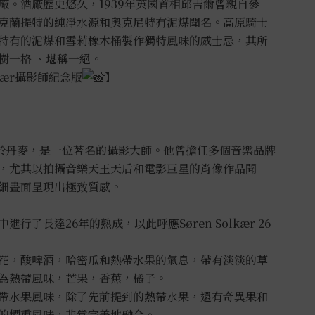
廠。酒廠歷史悠久，1939年英國首相邱吉爾曾親自參
克蘭提特的純凈水源和奧克尼特有泥煤聞名。高原騎士
特有的泥煤和雪莉橡木桶製作獨特風味的威士忌，其所
樹一格 、堪稱一絕。
lkær攝影師紀念版
】
69年出生於丹麥，是一位著名的攝影大師。他曾擔任多個音樂品牌
，尤其以拍攝音樂天王天后和電影巨星的肖像作品聞
細畫面呈現出極致質感。
行了長達26年的熟成，以此呼應Søren Solkær 26
花，酸啤酒，哈密瓜和熱帶水果的氣息，帶有淡淡的草
為熱帶風味，芒果，香蕉，橘子。
帶水果風味，除了先前提到的熱帶水果，還有奇異果和
的煙熏風味，非常完美地融合。