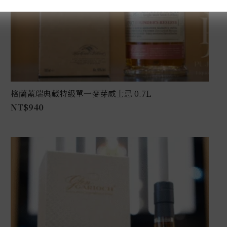
格蘭蓋瑞典藏特級單一麥芽威士忌 0.7L
NT$
940