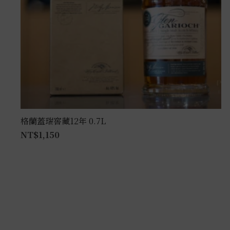
格蘭蓋瑞窖藏12年 0.7L
NT$
1,150