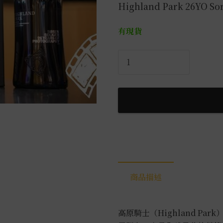
Highland Park 26YO Sor
有現貨
高
原
騎
士
26
年
攝
影
大
師
商品描述
Soren
Solkaer
0.7L
高原騎士（Highland P