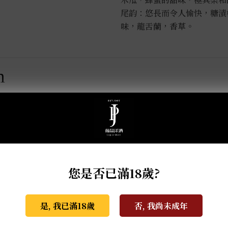
尾韵：悠長而令人愉快，糖漬
味，龍舌蘭，香草。
m
您是否已滿18歲?
是, 我已滿18歲
否, 我尚未成年