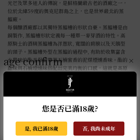
光芒及眾多迷人的傳說，是蘇格蘭最古老的酒廠之一，
位於北緯59度的奧克尼群島之上，也是世界最北的蒸
餾廠。
每個釀酒廠都以其獨特蒸餾槽的形狀自豪。蒸餾槽是由
銅製作, 蒸餾槽形狀定義每一種單一麥芽酒的特性。高
原騎士的酒精蒸餾槽為洋蔥狀, 寬闊的肩膀以及天鵝型
的頸子。蒸餾槽外型在蒸餾的過程中, 有助於收集富含
age confirm
×
水果味的酯並保留帶著石楠蜜香的泥煤煙燻香味。酯的
甜味與石楠煙燻味搭配出完美均衡的口感，這就是高原
騎士威士忌享譽全球的特色。
推薦商品
您是否已滿18歲?
是, 我已滿18歲
否, 我尚未成年