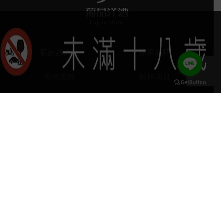
葡晶調酒室
探索品牌
探索酒款
服務項目
門市據點
聯絡我們
keyboard_arrow_up
home
407台中市西屯區河南路四段103號
phone
04 2251 6611