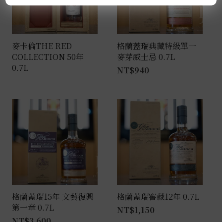
麥卡倫THE RED
格蘭蓋瑞典藏特級單一
COLLECTION 50年
麥芽威士忌 0.7L
0.7L
NT$
940
格蘭蓋瑞15年 文藝復興
格蘭蓋瑞窖藏12年 0.7L
第一章 0.7L
NT$
1,150
NT$
3,600