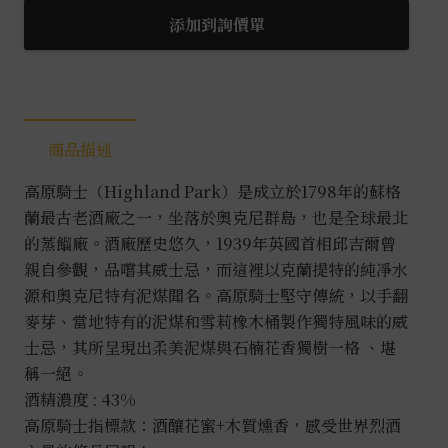
士
添加到詢價單
18
年
御
馬
商品描述
迎
春
高原騎士（Highland Park）是成立於1798年的蘇格
數
蘭最古老酒廠之一，坐落於奧克尼群島，也是全球最北
量
的蒸餾廠。酒廠歷史悠久，1939年英國首相邱吉爾曾
親自參觀，品嚐其威士忌，而這裡以克蘭提特的純凈水
源和奧克尼特有泥煤聞名。高原騎士堅守傳統，以手翻
麥芽、當地特有的泥煤和雪莉橡木桶製作獨特風味的威
士忌，其所呈現出柔美泥煤與石楠花香獨樹一格 、堪
稱一絕。
酒精濃度 : 43%
高原騎士指標款：酒釀花蜜+木質燻香，感受世界烈酒