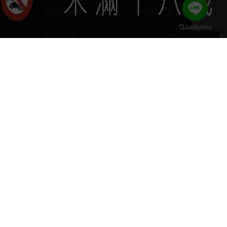
探索酒款
服務項目
門市據點
聯絡我們
keyboard_arrow_up
home
407台中市西屯區河南路四段103號
phone
04 2251 6611