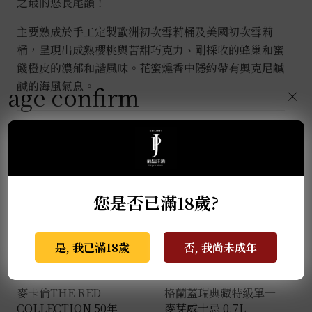
之最的悠長尾韻！
主要熟成於手工定製歐洲初次雪莉桶及美國初次雪莉
桶，呈現出成熟櫻桃與苦甜巧克力、剛採收的蜂巢和蜜
餞橙皮的濃郁和諧風味。花蜜燻香中隱約帶有奧克尼鹹
鹹的海風氣息。
age confirm
×
推薦商品
您是否已滿18歲?
是, 我已滿18歲
否, 我尚未成年
麥卡倫THE RED
格蘭蓋瑞典藏特級單一
COLLECTION 50年
麥芽威士忌 0.7L