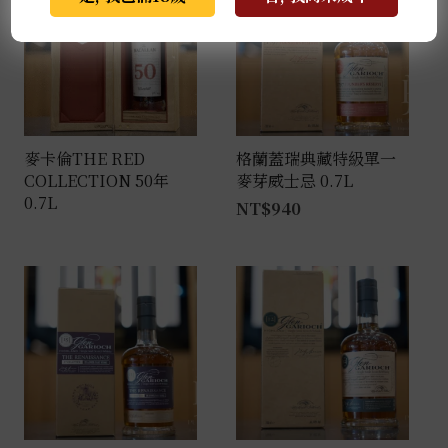
麥卡倫THE RED
格蘭蓋瑞典藏特級單一
COLLECTION 50年
麥芽威士忌 0.7L
0.7L
NT$
940