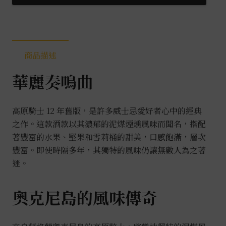
12
年
(舊
版)0.7L
商品描述
數
量
華麗奏鳴曲
高原騎士 12 年舊版，是許多威士忌愛好者心中的經典
之作。這款酒款以其濃郁的泥煤煙燻風味而聞名，搭配
著豐富的水果、堅果和雪莉桶的甜美，口感飽滿，層次
豐富。即使時隔多年，其獨特的風味仍讓無數人為之著
迷。
奧克尼島的風味傳奇