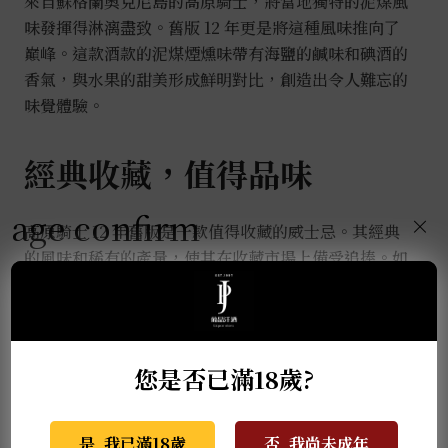
來自蘇格蘭奧克尼島的高原騎士，將當地獨特的泥煤風
味發揮得淋漓盡致。舊版 12 年更是將這種風味推向了
巔峰。這款酒款的泥煤煙燻味帶有海鹽的鹹味和碘酒的
香氣，與水果的甜美形成鮮明對比，創造出令人難忘的
味覺體驗。
經典收藏，值得品味
age confirm
×
高原騎士 12 年舊版是一款值得收藏的威士忌。其經典
的風味和稀有的產量，使其在收藏市場上備受追捧。如
果您是威士忌愛好者，不妨嘗試這款經典之作，感受一
下來自奧克尼島的風味傳奇。
您是否已滿18歲?
推薦商品
是, 我已滿18歲
否, 我尚未成年