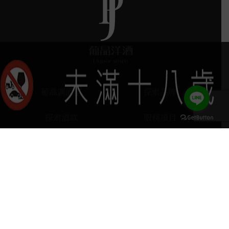
葡晶調酒室
探索品牌
探索酒款
服務項目
門市據點
聯絡我們
keyboard_arrow_up
home
407台中市西屯區河南路四段103號