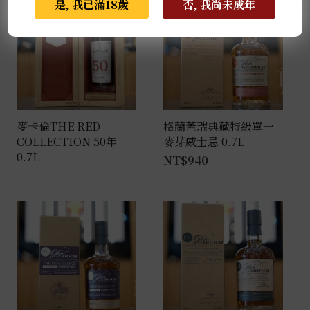
是, 我已滿18歲
否, 我尚未成年
麥卡倫THE RED
格蘭蓋瑞典藏特級單一
COLLECTION 50年
麥芽威士忌 0.7L
0.7L
NT$
940