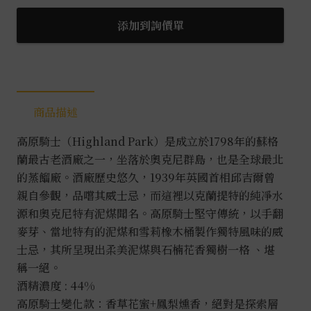
騎
士
添加到詢價單
15
年
0.7L
數
商品描述
量
高原騎士（Highland Park）是成立於1798年的蘇格
蘭最古老酒廠之一，坐落於奧克尼群島，也是全球最北
的蒸餾廠。酒廠歷史悠久，1939年英國首相邱吉爾曾
親自參觀，品嚐其威士忌，而這裡以克蘭提特的純凈水
源和奧克尼特有泥煤聞名。高原騎士堅守傳統，以手翻
麥芽、當地特有的泥煤和雪莉橡木桶製作獨特風味的威
士忌，其所呈現出柔美泥煤與石楠花香獨樹一格 、堪
稱一絕。
酒精濃度 : 44%
高原騎士變化款：香草花蜜+鳳梨燻香，絕對是探索層