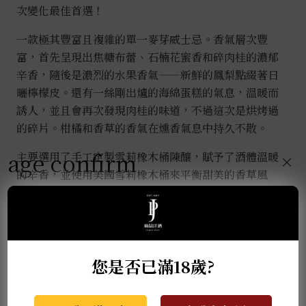
次變化最佳首選！
一款極其豐富且複雜的單一麥芽威士忌。香氣層次豐
富，首先呈現出焦糖布蕾、石楠花蜜香和碎肉桂的濃郁
辛香，隨後是濃烈的水果香氣——新鮮的鳳梨點綴著日
曬檸檬皮。還有一絲剛出爐的海綿蛋糕的氣息，溫暖而
誘人，並且會再次發現肉桂的味道，不過這次是烘烤過
的碎片。柑橘和香草的香氣在燻香氣息中持久不散。
age confirm
主要選用了手工定製雪莉橡木桶陳釀，賦予了酒體溫暖
×
的辛香，並使用美國雪莉橡木桶來平衡甜美的香草風
味。巧妙地添加了refill桶以柔化和平衡風味，並選擇
以44%酒精度裝瓶，讓威士忌充滿活力的果香和獨特
的花蜜燻香得以充分展現。
您是否已滿18歲?
推薦商品