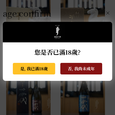
age confirm
×
薩摩無双 馬年干支限定
天盃 馬年干支 麥燒酎
酒 0.72L
0.72L
您是否已滿18歲?
NT$
2,999
NT$
3,800
是, 我已滿18歲
否, 我尚未成年