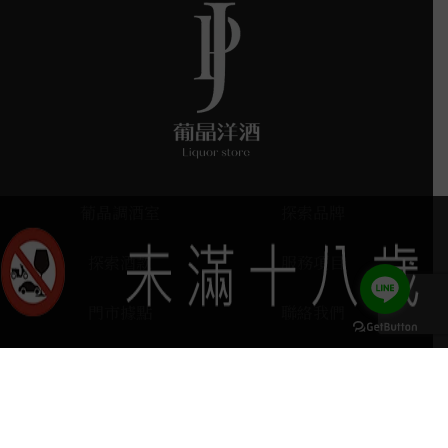
葡晶調酒室
探索品牌
探索酒款
服務項目
門市據點
聯絡我們
keyboard_arrow_up