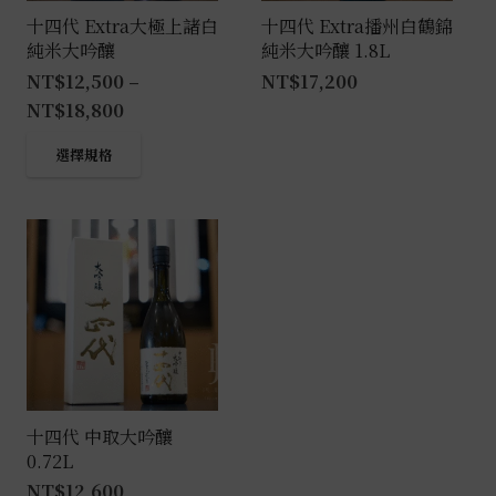
十四代 Extra大極上諸白
十四代 Extra播州白鶴錦
純米大吟釀
純米大吟釀 1.8L
NT$
12,500
–
NT$
17,200
NT$
18,800
此
選擇規格
產
品
有
多
種
款
式。
可
在
產
十四代 中取大吟釀
0.72L
品
NT$
12,600
頁