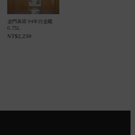
可
在
產
金門高粱 94年白金龍
0.75L
品
NT$
2,250
頁
面
選
擇
選
項