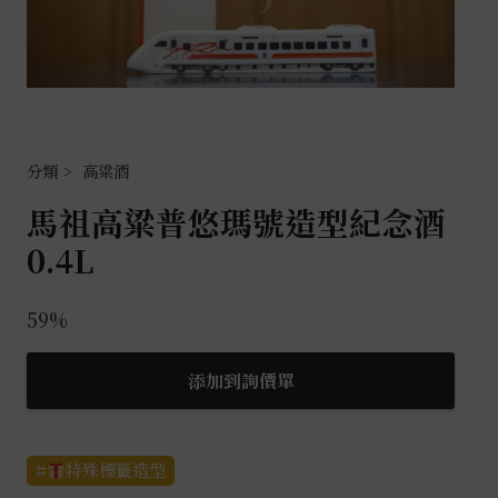
高粱酒
馬祖高粱普悠瑪號造型紀念酒
0.4L
59%
添加到詢價單
特殊標籤造型