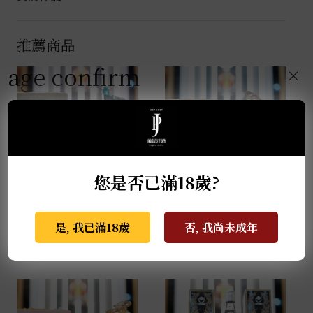
推薦商品
age confirm
×
您是否已滿18歲?
金門高粱 玉璽酒 金牛犇
金門高粱-玉璽酒 福虎昇
騰 0.6L
豐 0.6L
是, 我已滿18歲
否, 我尚未成年
NT$
45,500
NT$
39,500