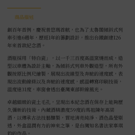
商品描述
創百年首例，慶祝普悠瑪首航，也為了太魯閣傾斜式列
車引進6週年，歷經1年的籌劃設計，推出台鐵創建126
年來首款紀念酒。
酒瓶採用「特白瓷」，以一千三百度高溫窯燒而成，造
型以車體為設計主軸，為傾斜式列車外觀造型，所有外
觀按原比例尺繪製，展現出流線型及奔馳的速度感，表
現出流動線條以及奔馳的速度感，感溫轉寫印刷技術，
溫度達31度，車窗會透出臺灣東部幹線風光。
卓越細緻的瓷土毛孔，呈現出本紀念酒在保存上能夠歷
久彌新的技術。內藏酒精濃度59度的馬祖陳年高粱
酒，以傳承古法技藝釀製，質地清亮純淨、酒色晶瑩剔
透，外盒溫潤有力的神來之筆，是台灣知名書法家辜琪
鈞的作品。