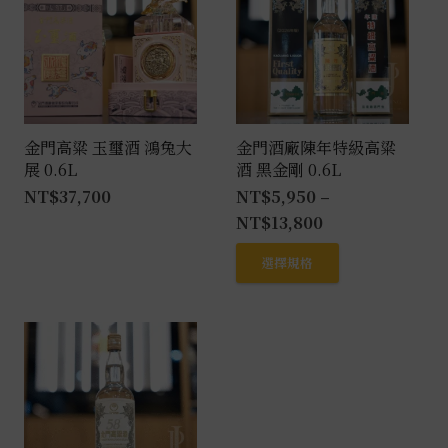
金門高粱 玉璽酒 鴻兔大
金門酒廠陳年特級高粱
展 0.6L
酒 黑金剛 0.6L
NT$
37,700
NT$
5,950
–
NT$
13,800
此
選擇規格
產
品
有
多
種
款
式。