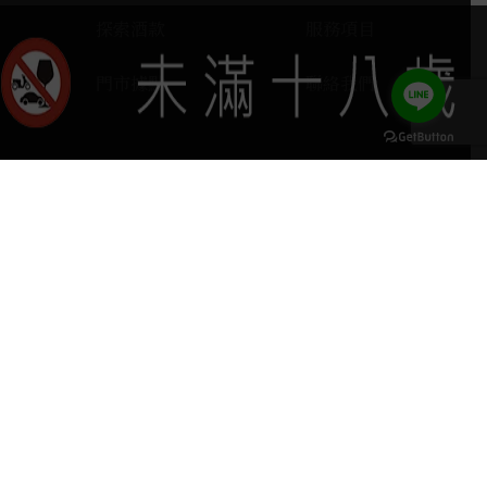
探索酒款
服務項目
門市據點
聯絡我們
keyboard_arrow_up
home
407台中市西屯區河南路四段103號
phone
04 2251 6611