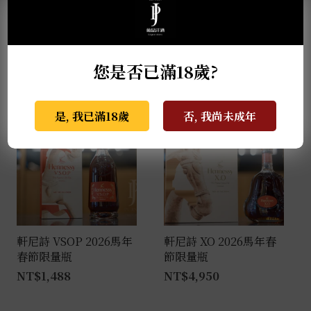
軒尼詩 VSOP LeBron
軒尼詩 XO 佳節禮盒組
James 聯名限量版 0.7L
(附小樣)
NT$
1,600
NT$
4,999
您是否已滿18歲?
是, 我已滿18歲
否, 我尚未成年
軒尼詩 VSOP 2026馬年
軒尼詩 XO 2026馬年春
春節限量瓶
節限量瓶
NT$
1,488
NT$
4,950