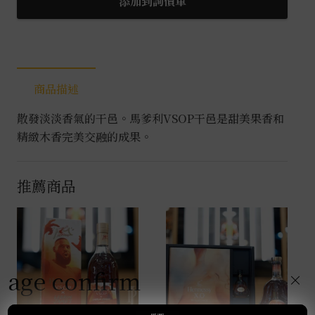
添加到詢價單
干
邑
0.7L
數
商品描述
量
散發淡淡香氣的干邑。馬爹利VSOP干邑是甜美果香和
精緻木香完美交融的成果。
推薦商品
age confirm
×