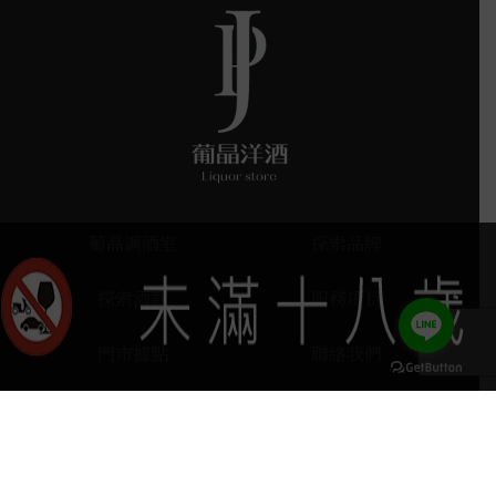
葡晶調酒室
探索品牌
探索酒款
服務項目
門市據點
聯絡我們
keyboard_arrow_up