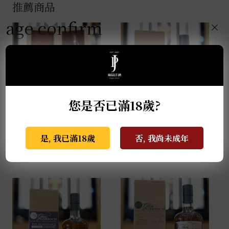
推薦商品
age confirm
×
您是否已滿18歲?
麥卡倫THE RED
格蘭蓋瑞典藏特級單一
COLLECTION 50年
麥芽威士忌 0.7L
是, 我已滿18歲
否, 我尚未成年
0.7L
NT$
940