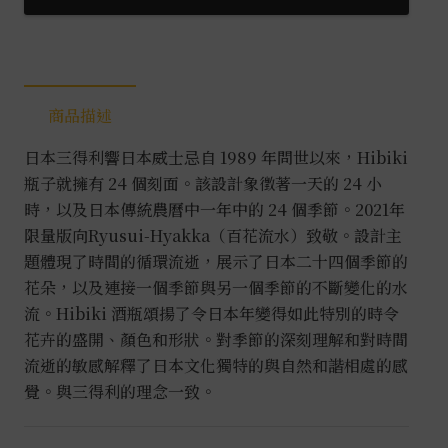
流
水
限
定
商品描述
版
0.7L
日本三得利響日本威士忌自 1989 年問世以來，Hibiki
數
瓶子就擁有 24 個刻面。該設計象徵著一天的 24 小
量
時，以及日本傳統農曆中一年中的 24 個季節。2021年
限量版向Ryusui-Hyakka（百花流水）致敬。設計主
題體現了時間的循環流逝，展示了日本二十四個季節的
花朵，以及連接一個季節與另一個季節的不斷變化的水
流。Hibiki 酒瓶頌揚了令日本年變得如此特別的時令
花卉的盛開、顏色和形狀。對季節的深刻理解和對時間
流逝的敏感解釋了日本文化獨特的與自然和諧相處的感
覺。與三得利的理念一致。