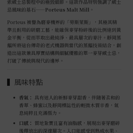
索威士忌製程中的極致細節。這款作品特別強調了威士
忌風味的基石——
Porteus Malt Mill
。
Porteus 被譽為磨麥機界的「勞斯萊斯」，其極其精
準且耐用的研磨工藝，能確保麥芽粉碎後的比例達到黃
金平衡，從而萃取出最純淨、最具層次的麥汁。靜岡蒸
餾所將這台傳奇的老式機器與當代的蒸餾技術結合，創
造出這款兼具厚實結構與細膩優雅的單一麥芽威士忌，
打破了傳統與現代的邊界。
▍風味特點
香氣：
具有迷人的新鮮麥芽甜香，伴隨著柔和的
香草、蜂蜜以及靜岡標誌性的輕微木質辛香，氣
息純粹且充滿張力。
口感：
質地紮實且富有油脂感，展現出麥芽磨碎
後釋放出的深邃層次。入口能感受到熟成水果、