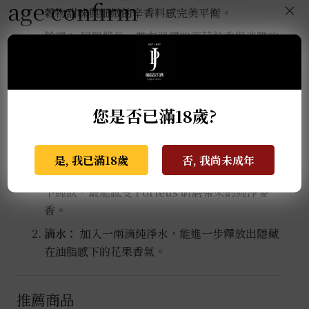
age confirm
×
穀物甜味與細緻的辛香料感完美平衡。
餘韻：
尾韻悠長，帶有溫潤的麥芽餘香與淡雅的
木質調性，收尾乾淨卻令人回味無窮。
▍品飲建議
您是否已滿18歲?
這是一款值得靜心品味的工藝之作：
是, 我已滿18歲
否, 我尚未成年
純飲：
建議使用凱恩杯（Glencairn），在室溫
下純飲，最能感受 Porteus 研磨帶來的純淨麥
香。
滴水：
加入一兩滴純淨水，能進一步釋放出隱藏
在油脂感下的花果香氣。
推薦商品