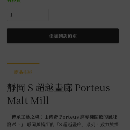
有現貨
靜
岡
United
S
添加到詢價單
超
越
畫
廊
商品描述
系
列
靜岡 S 超越畫廊 Porteus
Porteus
Malt
Malt Mill
Mill
0.7L
「傳承工藝之魂：由傳奇 Porteus 磨麥機開啟的風味
數
篇章。」
靜岡蒸餾所的「S 超越畫廊」系列，致力於探
量