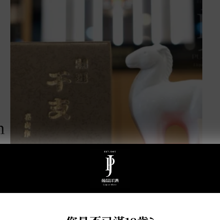
m
天盃 馬年干支 麥燒酎 0.72L
NT$
3,800