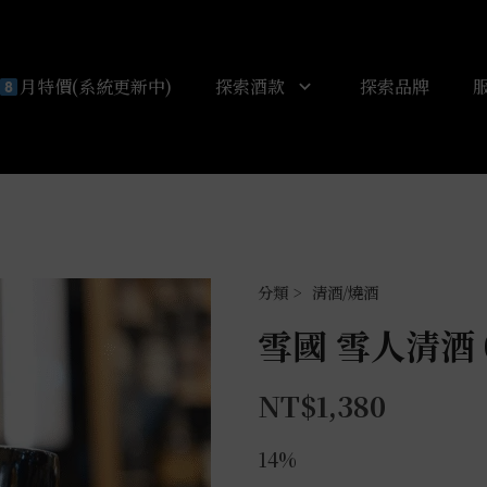
月特價(系統更新中)
探索酒款
探索品牌
清酒/燒酒
雪國 雪人清酒 0
NT$
1,380
14%