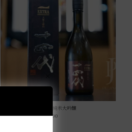
×
十四代 Extra大極上諸白 純米大吟釀
NT$
12,500
–
NT$
18,800
此
選擇規格