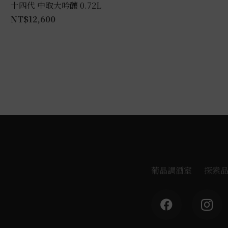
十四代 中取大吟釀 0.72L
NT$
12,600
葡晶調酒室
探索