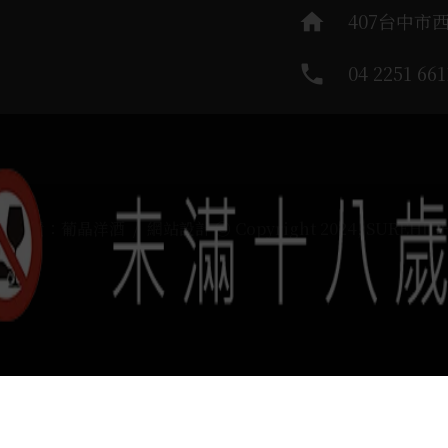
home
407台中市
phone
04 2251 661
運負責：葡晶洋酒 / 網站設計 Ⓒ Copyright 2024, SUREHIG