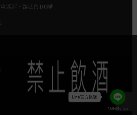
西屯區河南路四段103號
1
H
Line官方帳號
keyboard_arrow_up