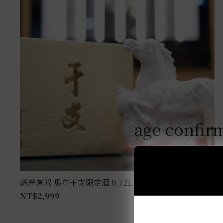
age confir
薩摩無双 馬年干支限定酒 0.72L
NT$
2,999