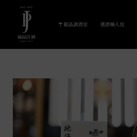
葡晶調酒室
選酒懶人包