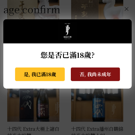
age confirm
×
薩摩無双 馬年干支限定
天盃 馬年干支 麥燒酎
酒 0.72L
0.72L
NT$
2,999
NT$
3,800
您是否已滿18歲?
是, 我已滿18歲
否, 我尚未成年
十四代 Extra大極上諸白
十四代 Extra播州白鶴錦