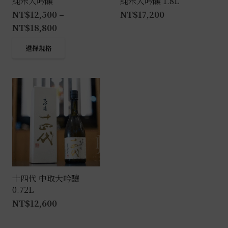
純米大吟釀
純米大吟釀 1.8L
NT$
12,500
–
NT$
17,200
NT$
18,800
此
選擇規格
產
品
有
多
種
款
式。
可
在
產
十四代 中取大吟釀
0.72L
品
NT$
12,600
頁
面