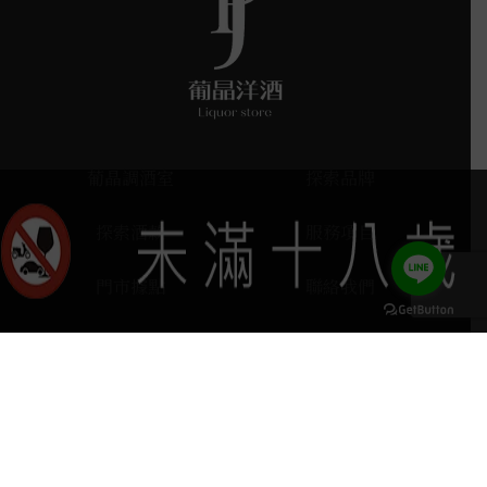
葡晶調酒室
探索品牌
探索酒款
服務項目
門市據點
聯絡我們
keyboard_arrow_up
home
407台中市西屯區河南路四段103號