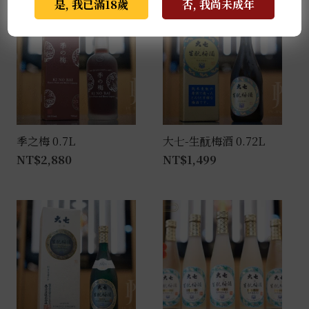
是, 我已滿18歲
否, 我尚未成年
季之梅 0.7L
大七-生酛梅酒 0.72L
NT$
2,880
NT$
1,499