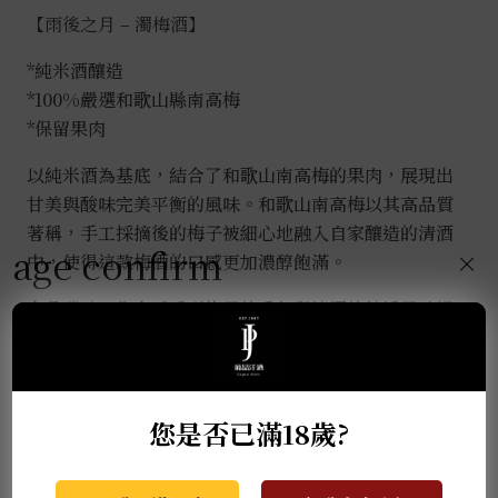
【雨後之月 – 濁梅酒】
*純米酒釀造
*100%嚴選和歌山縣南高梅
*保留果肉
以純米酒為基底，結合了和歌山南高梅的果肉，展現出
甘美與酸味完美平衡的風味。和歌山南高梅以其高品質
著稱，手工採摘後的梅子被細心地融入自家釀造的清酒
age confirm
×
中，使得這款梅酒的口感更加濃醇飽滿。
在品嚐時，你會感受到梅子的香氣與清酒的純淨風味相
互交融，帶來細膩而深層的口感。這款梅酒既有清酒的
柔和口感，又保留了梅子的鮮明果香和微妙的酸甜平
衡，是一款適合細細品味的美酒!!!
您是否已滿18歲?
推薦商品