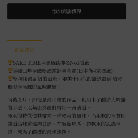
之
月
添加到詢價單
濁
梅
酒
0.72L
商品描述
數
量
SAKE TIME #廣島縣排名No1酒廠
連續11年全國新酒鑑評會金賞(日本僅4家酒廠)
堅持用最高級的酒米，媲美十四代的釀造設備 給你
最澄淨高雅的風味體驗！
雨後之月，即便是最平價的作品，也用上了釀造大吟釀
的手法，以無比尊嚴對待每一滴清酒。
硬水的特性使其帶來一種乾爽的風味，而柔軟的水質則
讓酒品味道偏向甘醇。在廣島地區，超軟水的恩惠卓
越，成為了釀酒的最佳選擇。