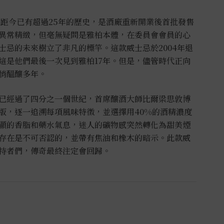
布，距今已有超過25年的歷史，是酒廠重新開業後首批發售
異常精緻，但毫無疑問是雅柏本體，在委員會會員的心
士忌的未來樹立了非凡的標竿。
這款威士忌於2004年退
這是他們最後一次見到雅柏17年。但是，儘管時代正向
悄悄醞釀多年。
已經過了四分之一個世紀，首席釀酒大師比爾梁思敦博
版，逐一追溯每項風味特徵，並選擇用40%的酒精濃度
顯的香脂和藥水氣息，迷人的礦物感突然轉化為甜美煙
存在是不可否認的，並帶有焦油和橡木的暗示。此款威
持者們，傳奇最終注定會回歸。