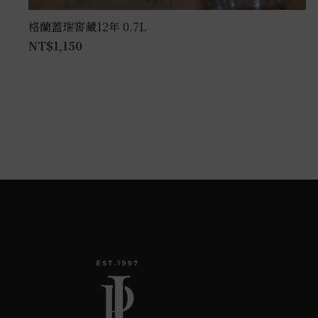
格蘭蓋瑞窖藏12年 0.7L
NT$
1,150