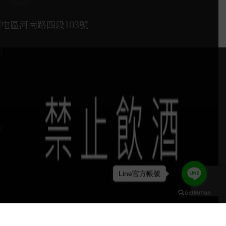
西屯區河南路四段103號
1
H
Line官方帳號
keyboard_arrow_up