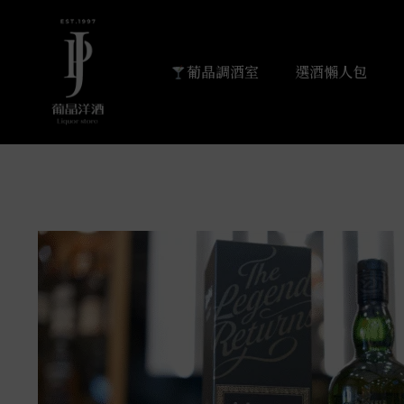
葡晶調酒室
選酒懶人包