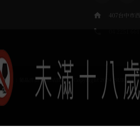
home
407台中市
phone
04 2251 661
運負責：葡晶洋酒 / 網站設計 Ⓒ Copyright 2024, SUREHIG