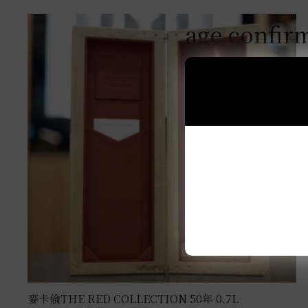
age confir
麥卡倫THE RED COLLECTION 50年 0.7L