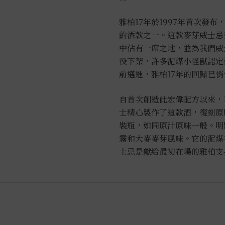
雅柏17年於1997年首次發
的酒款之一。這款麥芽威士忌
中佔有一席之地，並為我們威
役下架，許多泥煤小怪獸認定
前邁進，雅柏17年的回歸已
自首次創造此宏偉配方以來，
士精心製作了這款酒，復刻原
裝瓶，如同原汁原味一般。明
霧和大麥麥芽風味。它的泥煤
士忌是獻給最初在場的雅柏支