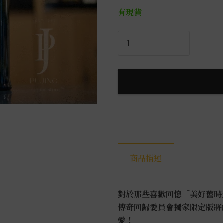
有現貨
雅
柏
17
年
委
員
會
版
0.7L
數
商品描述
量
對於那些喜歡回憶「美好舊時
傳奇回歸委員會獨家限定版將
愛！