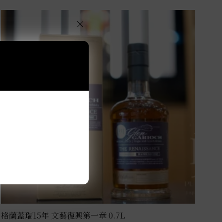
×
格蘭蓋瑞15年 文藝復興第一章 0.7L