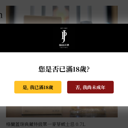
m
您是否已滿18歲?
是, 我已滿18歲
否, 我尚未成年
格蘭蓋瑞典藏特級單一麥芽威士忌 0.7L