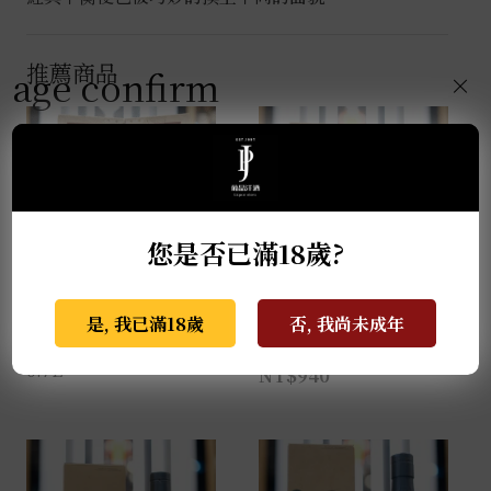
推薦商品
age confirm
×
您是否已滿18歲?
麥卡倫THE RED
格蘭蓋瑞典藏特級單一
是, 我已滿18歲
否, 我尚未成年
COLLECTION 50年
麥芽威士忌 0.7L
0.7L
NT$
940