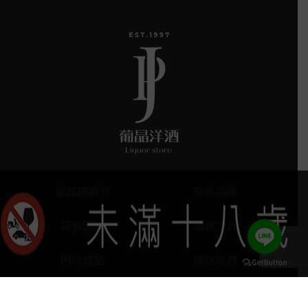
葡晶調酒室
探索品牌
探索酒款
服務項目
門市據點
聯絡我們
keyboard_arrow_up