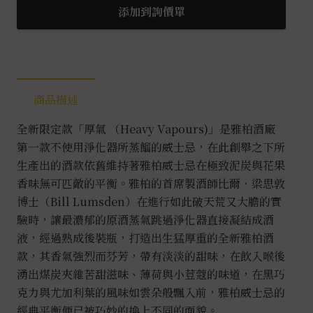
氣
添加到詢價單
0.7L
數
量
商品描述
全新限定款「厚氣 （Heavy Vapours)」是雅柏酒廠
第一款不使用淨化器所蒸餾的威士忌，在此創舉之下所
生產出的酒款依舊維持著雅柏威士忌在極致泥炭與花果
香味無可匹敵的平衡。雅柏的首席製酒師比爾．梁思敦
博士（Bill Lumsden）在進行如此破天荒又大膽的實
驗時，讓最濃郁的原酒蒸氣跳過淨化器直接凝結成酒
液，經過熟成後裝瓶，打造出生猛厚重的全新雅柏酒
款，其香氣強烈而芬芳，帶有淡淡的甜味，在飲入喉後
湧出煤炭夾雜苦甜滋味、薄荷與小荳蔻的味道，在黑巧
克力與尤加利葉的風味如雲朵般飄入前，雅柏威士忌的
經典平衡便已被巧妙的換上不同的面貌。