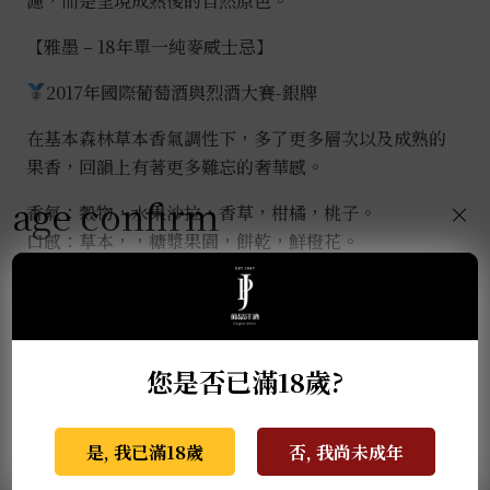
濾，而是呈現成熟後的自然原色。
【
雅墨 – 18年單一純麥威士忌
】
2017年國際葡萄酒與烈酒大賽-銀牌
在基本森林草本香氣調性下，多了更多層次以及成熟的
果香，回韻上有著更多難忘的奢華感。
age confirm
×
香氣：穀物，水果沙拉，香草，柑橘，桃子。
口感：草本，，糖漿果園，餅乾，鮮橙花。
餘韻：蘇丹娜，柑橘，麥芽，輕盈和揮之不去。
推薦商品
您是否已滿18歲?
是, 我已滿18歲
否, 我尚未成年