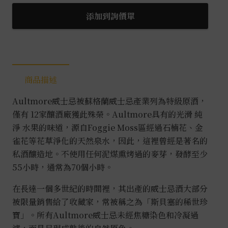
18
年
添加到詢價單
數
量
商品描述
Aultmore威士忌被蘇格蘭威士忌產業列為特級原酒，
僅有 12家釀酒廠獲此殊榮。Aultmore具有的光滑 純
淨 水果的味道，源自Foggie Moss區經過石楠花、金
雀花等花草淨化的天然泉水，因此，這裡曾經是著名的
私酒釀造地。不使用任何泥煤熏烤過的麥芽，發酵至少
55小時，通常為70個小時。
在長達一個多世紀的時間裡，其出產的威士忌酒大部分
被限量銷售給了收藏家，常被稱之為「斯貝塞的稀世珍
寶」。所有Aultmore威士忌未經焦糖染色和冷凝過