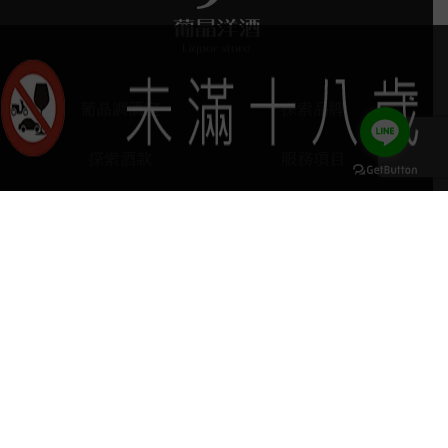
葡晶調酒室
探索品牌
探索酒款
服務項目
門市據點
聯絡我們
keyboard_arrow_up
home
407台中市西屯區河南路四段103號
phone
04 2251 6611