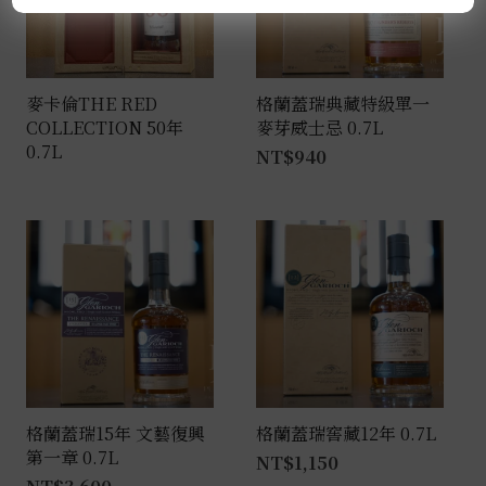
麥卡倫THE RED
格蘭蓋瑞典藏特級單一
COLLECTION 50年
麥芽威士忌 0.7L
0.7L
NT$
940
格蘭蓋瑞15年 文藝復興
格蘭蓋瑞窖藏12年 0.7L
第一章 0.7L
NT$
1,150