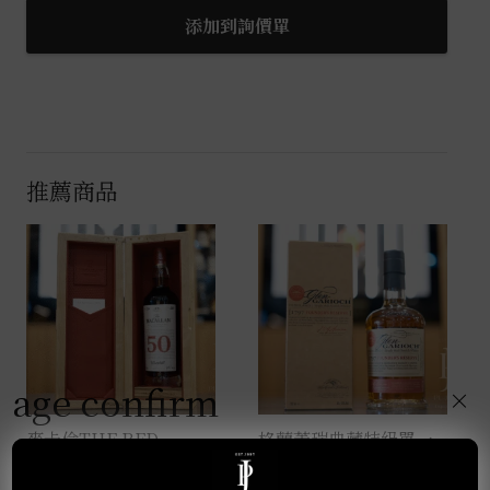
餾
添加到詢價單
所-
台
灣
限
定
推薦商品
版
0.7L
數
量
age confirm
×
麥卡倫THE RED
格蘭蓋瑞典藏特級單一
COLLECTION 50年
麥芽威士忌 0.7L
0.7L