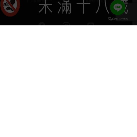
門市據點
聯絡我們
keyboard_arrow_up
home
407台中市西屯區河南路四段103號
phone
04 2251 6611
營運負責：葡晶洋酒 / 網站設計 Ⓒ Copyright 2024,