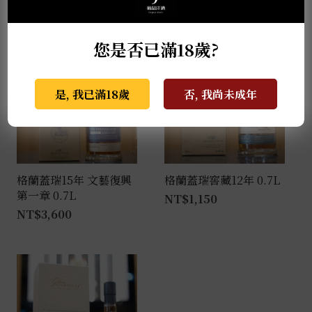
NT$
940
您是否已滿18歲?
是, 我已滿18歲
否, 我尚未成年
格蘭蓋瑞15年 文藝復興
格蘭蓋瑞窖藏12年 0.7L
第一章 0.7L
NT$
1,150
NT$
3,600