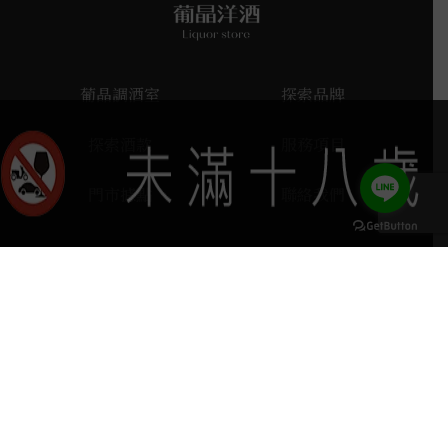
葡晶調酒室
探索品牌
探索酒款
服務項目
門市據點
聯絡我們
keyboard_arrow_up
home
407台中市西屯區河南路四段103號
phone
04 2251 6611