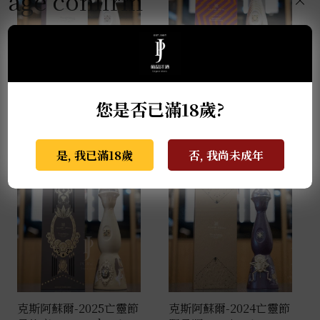
age confirm
克斯阿蘇爾-2022亡靈節
克斯阿蘇爾-冠軍榮耀 世
您是否已滿18歲?
限量版 Colores 1L
界盃限量版 1L
NT$
138,000
NT$
81,000
是, 我已滿18歲
否, 我尚未成年
克斯阿蘇爾-2025亡靈節
克斯阿蘇爾-2024亡靈節