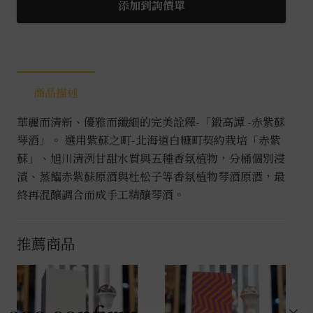
赤
添加到詢價單
紫
蘇
琴
酒
商品描述
0.7L
數
華麗而清新、優雅而纖細的完美詮釋-「鍛高譚 -赤紫蘇
量
琴酒」。 選用紫蘇之町-北海道白糠町契約栽培「赤紫
蘇」、旭川清洌甘甜水質與五種香氛植物，分桶個別浸
漬、蒸餾赤紫蘇原酒與杜松子等香氛植物琴酒原酒，最
終再混釀調合而成手工精釀琴酒。
推薦商品
×