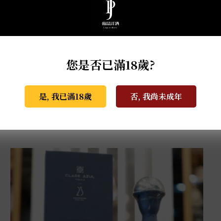
您是否已滿18歲?
是, 我已滿18歲
否, 我尚未成年
克斯阿蘇爾-冠軍榮耀 世界盃限量版 1L
NT$
81,000