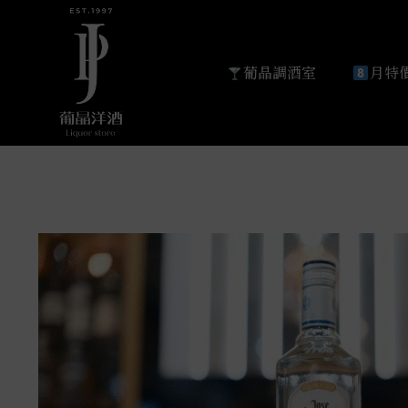
葡晶調酒室
月特價