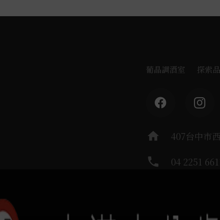
葡晶調酒室
探索
home
407台中市
phone
04 2251 661