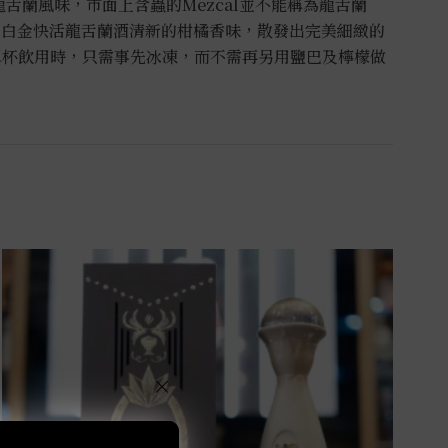
舌蘭風味，市面上含蟲的Mezcal並不能稱為龍舌蘭
 白金快活龍舌蘭酒清新的柑橘香味，散發出完美細緻的
單杯飲用時，只需事先冰凍，而不需再另用鹽巴及檸檬做
×