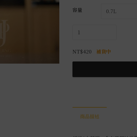
容量
銀
快
活
NT$
420
補貨中
龍
舌
蘭
數
量
商品描述