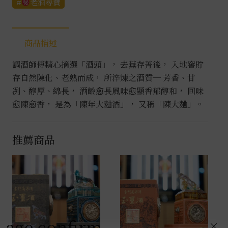
圓
老酒尋寶
陳
年
大
商品描述
麴
調酒師傅精心摘選「酒頭」， 去蕪存菁後， 入地窖貯
酒
存自然陳化、老熟而成， 所淬煉之酒質─ 芳香、甘
0.6L
冽、醇厚、綿長， 酒齡愈長風味愈顯香郁醇和， 回味
數
愈陳愈香， 是為「陳年大麯酒」， 又稱「陳大麯」。
量
推薦商品
age confirm
×