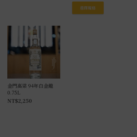
此
選擇規格
產
品
有
多
種
款
式。
可
在
產
金門高粱 94年白金龍
0.75L
品
NT$
2,250
頁
面
選
擇
選