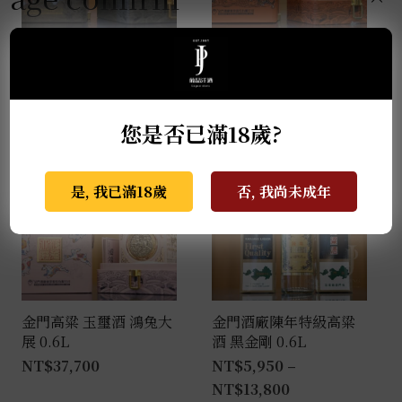
金門高粱 玉璽酒 金牛犇
金門高粱-玉璽酒 福虎昇
騰 0.6L
豐 0.6L
NT$
45,500
NT$
39,500
您是否已滿18歲?
是, 我已滿18歲
否, 我尚未成年
金門高粱 玉璽酒 鴻兔大
金門酒廠陳年特級高粱
展 0.6L
酒 黑金剛 0.6L
NT$
37,700
NT$
5,950
–
NT$
13,800