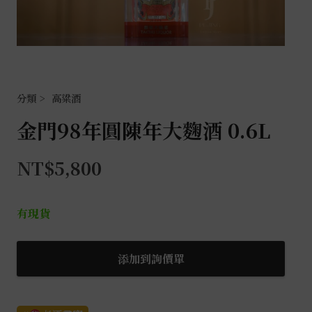
高粱酒
金門98年圓陳年大麴酒 0.6L
NT$
5,800
有現貨
金
添加到詢價單
門
98
年