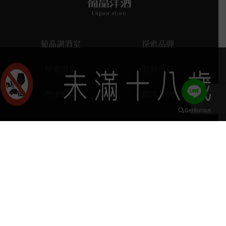
葡晶調酒室
探索品牌
探索酒款
服務項目
門市據點
聯絡我們
keyboard_arrow_up
home
407台中市西屯區河南路四段103號
phone
04 2251 6611