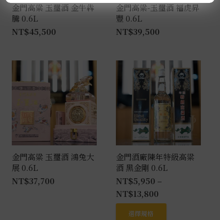
金門高粱 玉璽酒 金牛犇
金門高粱-玉璽酒 福虎昇
騰 0.6L
豐 0.6L
NT$
45,500
NT$
39,500
金門高粱 玉璽酒 鴻兔大
金門酒廠陳年特級高粱
展 0.6L
酒 黑金剛 0.6L
NT$
37,700
NT$
5,950
–
NT$
13,800
此
選擇規格