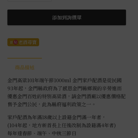
門
高
粱
添加到詢價單
101
年
端
老酒尋寶
午
節
1L
商品描述
數
金門高粱101年端午節1000ml 金門家戶配酒是從民國
量
93年起，金門縣政府為了感恩金門縣鄉親的辛勞進而
優惠金門百姓的特別高粱酒，請金門酒廠以優惠價格配
售予金門公民，此為縣府福利政策之一。
家戶配酒為年滿18歲以上設籍金門滿一年者，
(104年起，地方新首長上任後改制為設籍滿4年者)
每年逢春節、端午、中秋三節日