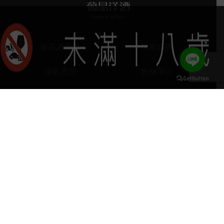
葡晶調酒室
探索品牌
探索酒款
服務項目
門市據點
聯絡我們
keyboard_arrow_up
home
407台中市西屯區河南路四段103號
phone
04 2251 6611