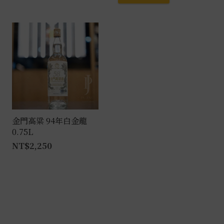
產
品
有
多
種
款
式。
可
在
產
金門高粱 94年白金龍
0.75L
品
NT$
2,250
頁
面
選
擇
選
項