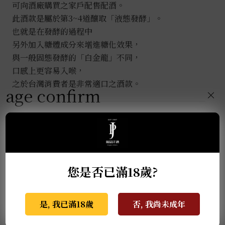
可向酒廠購買之家戶配售配酒。
此酒款是屬於第3~4道釀取「液態發酵」。
也就是在發酵的過程中
另外加入糖體成分來增進糖化效果，
​與一般固態發酵的「白金龍」不同，
口感上更容易入喉，
之於台灣消費者是非常適口之酒款。
age confirm
×
推薦商品
您是否已滿18歲?
是, 我已滿18歲
否, 我尚未成年