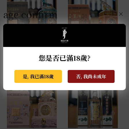
age confirm
×
金門高粱 玉璽酒 金牛犇
金門高粱-玉璽酒 福虎昇
騰 0.6L
豐 0.6L
您是否已滿18歲?
NT$
45,500
NT$
39,500
是, 我已滿18歲
否, 我尚未成年