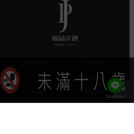
葡晶調酒室
探索品牌
探索酒款
服務項目
門市據點
聯絡我們
keyboard_arrow_up