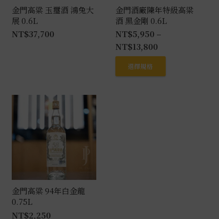
金門高粱 玉璽酒 鴻兔大
金門酒廠陳年特級高粱
展 0.6L
酒 黑金剛 0.6L
NT$
37,700
NT$
5,950
–
NT$
13,800
此
選擇規格
產
品
有
多
種
款
式。
可
在
產
金門高粱 94年白金龍
0.75L
品
NT$
2,250
頁