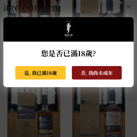
age confirm
×
您是否已滿18歲?
麥卡倫THE RED
格蘭蓋瑞典藏特級單一
COLLECTION 50年
麥芽威士忌 0.7L
0.7L
NT$
940
是, 我已滿18歲
否, 我尚未成年