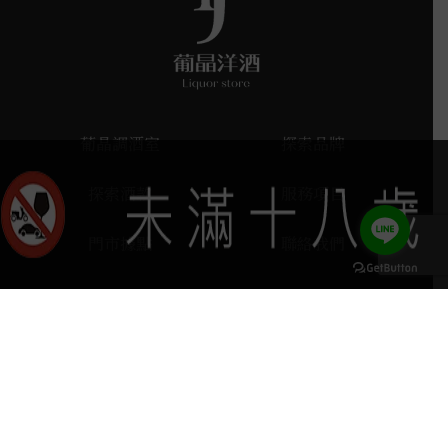
葡晶調酒室
探索品牌
探索酒款
服務項目
門市據點
聯絡我們
keyboard_arrow_up
home
407台中市西屯區河南路四段103號