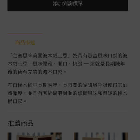
牌
添加到詢價單
波
本
威
士
商品描述
忌
0.7L
「金賓黑牌美國波本威士忌」為具有豐富風味口感的波
數
本威士忌，風味優雅、順口、精緻 ─ 這就是長期陳年
量
後的臻至完美的波本口感。
在白橡木桶中長期陳年，長時間的醞釀與呼吸使得其酒
體渾厚，並且有著絲綢般滑順的焦糖風味和溫暖的橡木
桶口感。
推薦商品