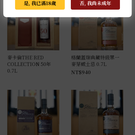
是, 我已滿18歲
否, 我尚未成年
麥卡倫THE RED
格蘭蓋瑞典藏特級單一
COLLECTION 50年
麥芽威士忌 0.7L
0.7L
NT$
940