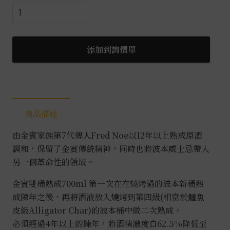
金
賓
雙
桶
添加到詢價單
熟
成
波
本
商品描述
威
士
由金賓家族第7代傳人Fred Noe以12年以上熟成原酒
忌
調和，保留了金賓傳統精神，同時也將波本威士忌帶入
0.7L
另一個革命性的領域。
數
量
金賓雙桶熟成700ml 第一次在在燒烤過的波本新桶熟
成陳年之後，再將酒液放入燒烤到第四級(相當於鱷魚
皮級Alligator Char)的波本桶中做二次熟成。
必須經過4年以上的陳年，將酒精濃度自62.5%降低至