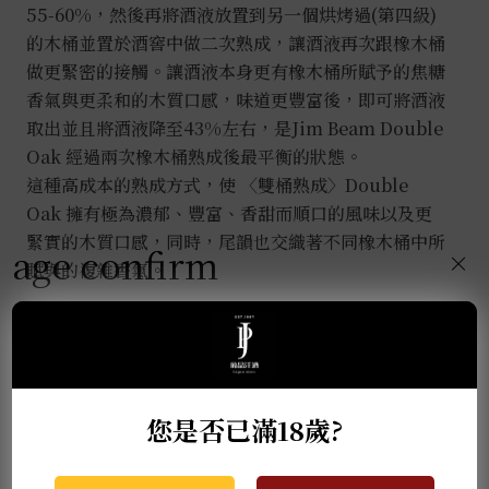
55-60%，然後再將酒液放置到另一個烘烤過(第四級)
的木桶並置於酒窖中做二次熟成，讓酒液再次跟橡木桶
做更緊密的接觸。讓酒液本身更有橡木桶所賦予的焦糖
香氣與更柔和的木質口感，味道更豐富後，即可將酒液
取出並且將酒液降至43%左右，是Jim Beam Double
Oak 經過兩次橡木桶熟成後最平衡的狀態。
這種高成本的熟成方式，使 〈雙桶熟成〉Double
Oak 擁有極為濃郁、豐富、香甜而順口的風味以及更
緊實的木質口感，同時，尾韻也交織著不同橡木桶中所
age confirm
×
賦與的複雜香氣。
香氣:飽滿的焦糖與香草香氣,與柔和的木質口感
口感:香甜順口及緊實的木質口感
餘韻:帶有不同香木桶所交織成的複?香氣
您是否已滿18歲?
推薦商品