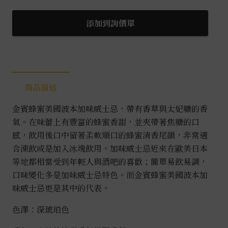
蜂
蜜
添加到詢價單
波
本
威
士
商品描述
忌
0.7L
金賓蜂蜜美國波本加味威士忌，帶有香草與太妃糖的香
數
氣。在味蕾上有豐富的蜂蜜香甜，並夾帶著焦糖的口
量
感，飲用後口中留著柔軟順口的蜂蜜清香尾韻，非常適
合涷飲或是加入冰塊飲用。加味威士忌近來在歐美日本
等地都相當受到年輕人與酒吧的喜歡；簡單易飲易調，
口味變化多是加味威士忌特色。而金賓蜂蜜美國波本加
味威士忌更是其中的代表。
色澤：深琥珀色