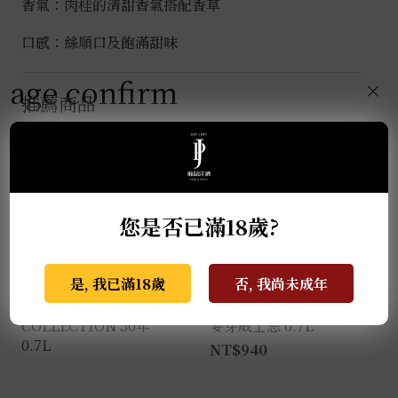
香氣：肉桂的清甜香氣搭配香草
口感：絲順口及飽滿甜味
age confirm
×
推薦商品
您是否已滿18歲?
是, 我已滿18歲
否, 我尚未成年
麥卡倫THE RED
格蘭蓋瑞典藏特級單一
COLLECTION 50年
麥芽威士忌 0.7L
0.7L
NT$
940