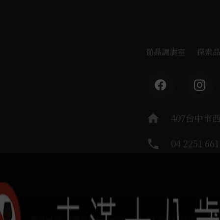
葡晶調酒室
探索
home
407台中市
phone
04 2251 661
運負責：葡晶洋酒 / 網站設計 Ⓒ Copyright 2024, SUREHIG