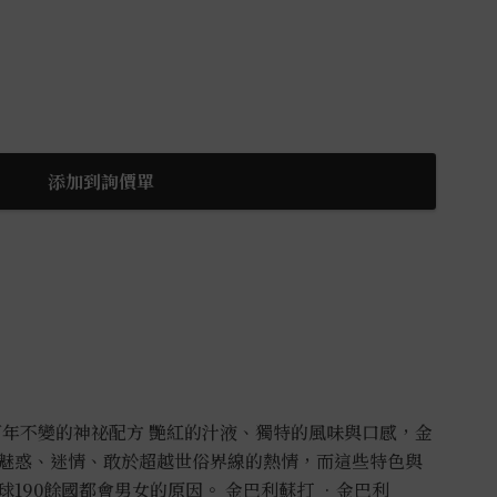
添加到詢價單
，百年不變的神祕配方 艷紅的汁液、獨特的風味與口感，金
魅惑、迷情、敢於超越世俗界線的熱情，而這些特色與
190餘國都會男女的原因。 金巴利蘇打 •金巴利