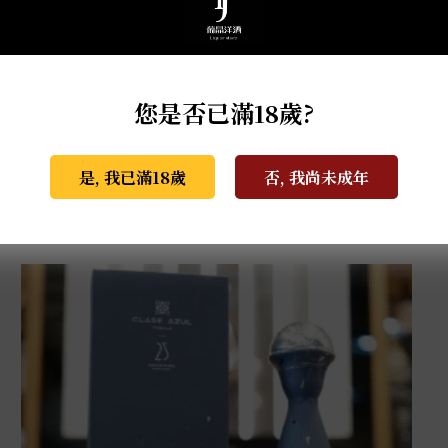
您是否已滿18歲?
是, 我已滿18歲
否, 我尚未成年
克斯阿蘇爾-冠軍榮耀 世界盃限量版 1L
NT$
81,000