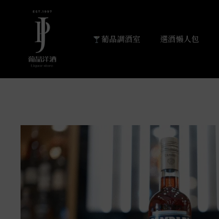
葡晶調酒室
選酒懶人包