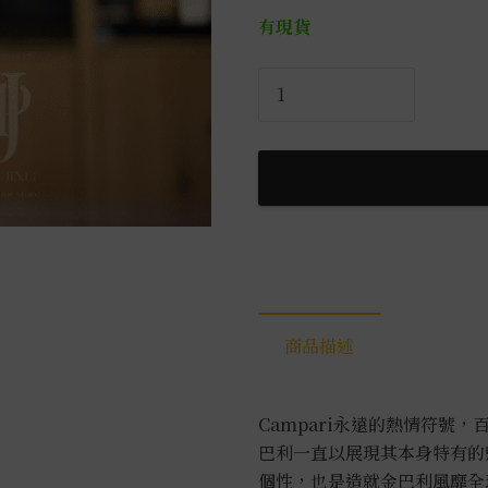
有現貨
金
巴
利
香
甜
酒
0.75L
數
量
商品描述
Campari永遠的熱情符號
巴利一直以展現其本身特有的
個性，也是造就金巴利風靡全球