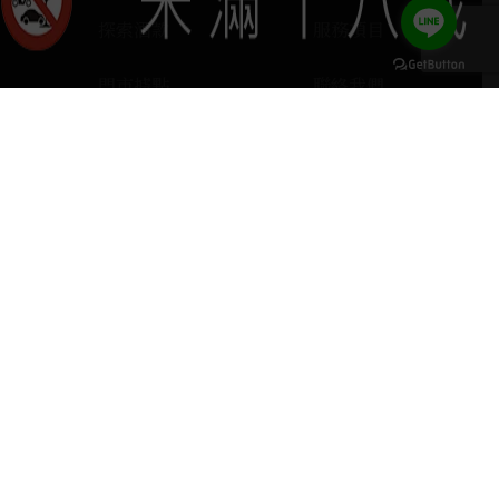
探索酒款
服務項目
門市據點
聯絡我們
keyboard_arrow_up
home
407台中市西屯區河南路四段103號
phone
04 2251 6611