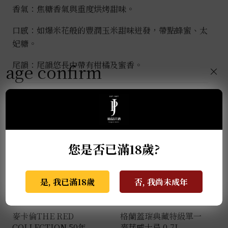
香氣：焦糖香氣與重度烘烤甜味。
口感：如爆米花般的豐潤玉米甜味迸發，帶點蜂蜜、太
妃糖。
尾韻：尾韻悠長中帶有柑橘及蜜香。
age confirm
×
推薦商品
您是否已滿18歲?
是, 我已滿18歲
否, 我尚未成年
麥卡倫THE RED
格蘭蓋瑞典藏特級單一
COLLECTION 50年
麥芽威士忌 0.7L