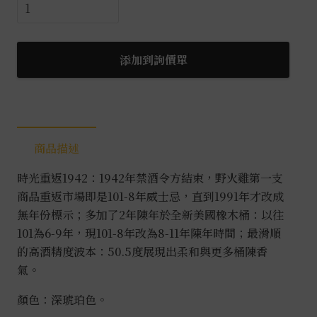
野
火
雞
101
添加到詢價單
8
年
波
本
商品描述
威
士
時光重返1942：1942年禁酒令方結束，野火雞第一支
忌
商品重返市場即是101-8年威士忌，直到1991年才改成
0.7L
無年份標示；多加了2年陳年於全新美國橡木桶：以往
數
101為6-9年，現101-8年改為8-11年陳年時間；最滑順
量
的高酒精度波本：50.5度展現出柔和與更多桶陳香
氣。
顏色：深琥珀色。